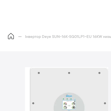
Інвертор Deye SUN-16K-SG01LP1-EU 16KW низ
П
е
р
е
й
и
д