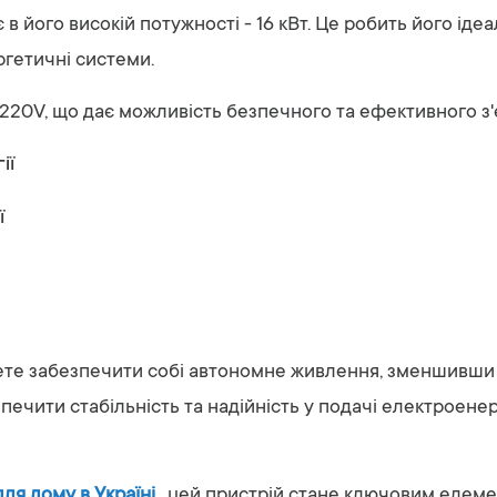
в його високій потужності - 16 кВт. Це робить його ід
ргетичні системи.
 220V, що дає можливість безпечного та ефективного 
ії
ї
е забезпечити собі автономне живлення, зменшивши за
ечити стабільність та надійність у подачі електроенер
ля дому в Україні
, цей пристрій стане ключовим елеме