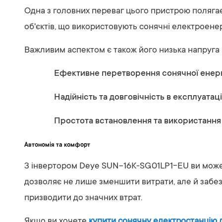
Одна з головних переваг цього пристрою полягає 
об'єктів, що використовують сонячні електроене
Важливим аспектом є також його низька напруга
Ефективне перетворення сонячної енерг
Надійність та довговічність в експлуатаці
Простота встановлення та використання
Автономія та комфорт
З інвертором Deye SUN-16K-SG01LP1-EU ви может
дозволяє не лише зменшити витрати, але й забезп
призводити до значних втрат.
Якщо ви хочете
купити сонячну електростанцію д