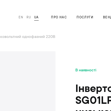
EN
RU
UA
ПРО НАС
ПОСЛУГИ
ВЕН
ьковольтний однофазний 220В
П
В наявності
е
р
е
Інверт
й
т
SG01L
и
д