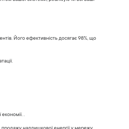
ентів. Його ефективність досягає 98%, що
тації.
кономії. .
и продажу надлишкової енергії у мережу.