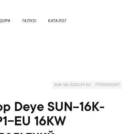
Моя корзина
ДОРИ
ГАЛУЗІ
КАТАЛОГ
SUN-16K-SG01LP1-EU
ГРР00002597
ор Deye SUN-16K-
P1-EU 16KW