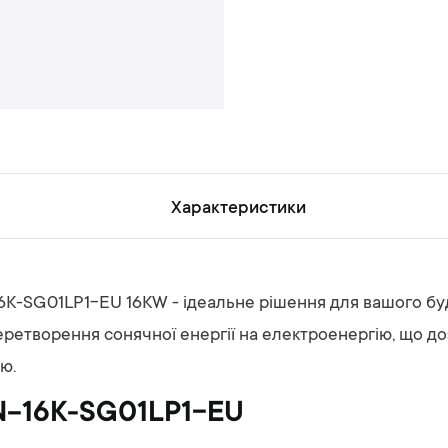
н
ь
Характеристики
6K-SG01LP1-EU 16KW - ідеальне рішення для вашого бу
етворення сонячної енергії на електроенергію, що до
ю.
N-16K-SG01LP1-EU