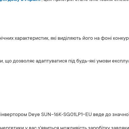
чних характеристик, які виділяють його на фоні конкур
и, що дозволяє адаптуватися під будь-які умови експлуа
 інвертором Deye SUN-16K-SG01LP1-EU веде до значної е
енергетики у вас з'явиться можливість заробітку завдяк