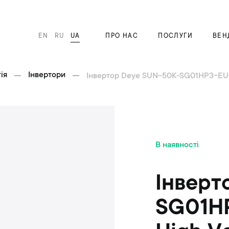
EN
RU
UA
ПРО НАС
ПОСЛУГИ
ВЕН
ія
Інвертори
Інвертор Deye SUN-50K-SG01HP3-EU-
П
В наявності
е
р
е
Інверт
й
т
SG01H
и
д