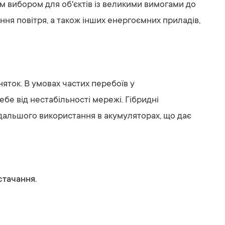
им вибором для об'єктів із великими вимогами до
ння повітря, а також інших енергоємних приладів,
яток. В умовах частих перебоїв у
бе від нестабільності мережі. Гібридні
одальшого використання в акумуляторах, що дає
стачання.