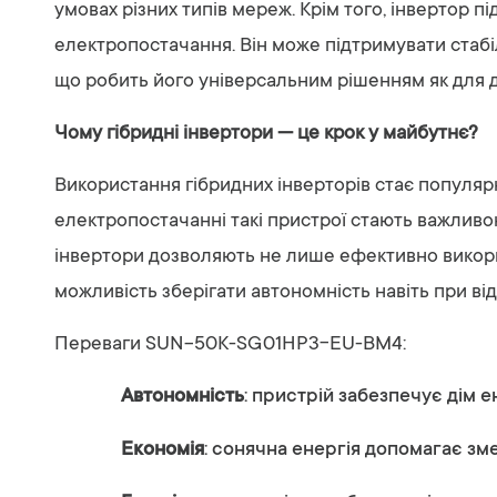
умовах різних типів мереж. Крім того, інвертор 
електропостачання. Він може підтримувати стабіл
що робить його універсальним рішенням як для дом
Чому гібридні інвертори — це крок у майбутнє?
Використання гібридних інверторів стає популярни
електропостачанні такі пристрої стають важливою
інвертори дозволяють не лише ефективно викорис
можливість зберігати автономність навіть при ві
Переваги SUN-50K-SG01HP3-EU-BM4:
Автономність
: пристрій забезпечує дім 
Економія
: сонячна енергія допомагає зм