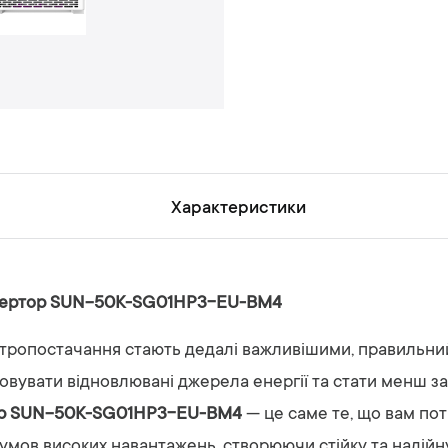
н
ь
Характеристики
інвертор SUN-50K-SG01HP3-EU-BM4
електропостачання стають дедалі важливішими, правильн
товувати відновлювані джерела енергії та стати менш 
тор SUN-50K-SG01HP3-EU-BM4
— це саме те, що вам пот
умов високих навантажень, створюючи стійку та надійн