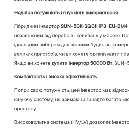
Надійна потужність і гнучкість використання
Гібридний інвертор
SUN-50K-SG01HP3-EU-BM4
незалежним від перебоїв і коливань у мережі. П
ідеальним вибором для великих будинків, комерці
великих пристроїв, чи ви хочете організувати по
Якщо ви хочете
купити інвертор 50000 Вт
, SUN-
Компактність і висока ефективність
Попри свою потужність, цей інвертор має віднос
існуючу систему, не займаючи занадто багато мі
простору.
Високовольтна система (HV/LV) дозволяє інвер