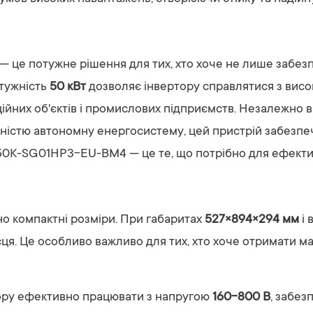
— це потужне рішення для тих, хто хоче не лише забезп
отужність
50 кВт
дозволяє інвертору справлятися з вис
йних об'єктів і промислових підприємств. Незалежно ві
вністю автономну енергосистему, цей пристрій забезпечи
50K-SG01HP3-EU-BM4 — це те, що потрібно для ефектив
но компактні розміри. При габаритах
527×894×294 мм
і 
сця. Це особливо важливо для тих, хто хоче отримати 
тору ефективно працювати з напругою
160-800 В
, забез