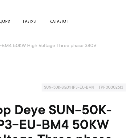
Моя корзина
ДОРИ
ГАЛУЗІ
КАТАЛОГ
BM4 50KW High Voltage Three phase 380V
SUN-50K-SG01HP3-EU-BM4
ГРР00002613
ор Deye SUN-50K-
P3-EU-BM4 50KW