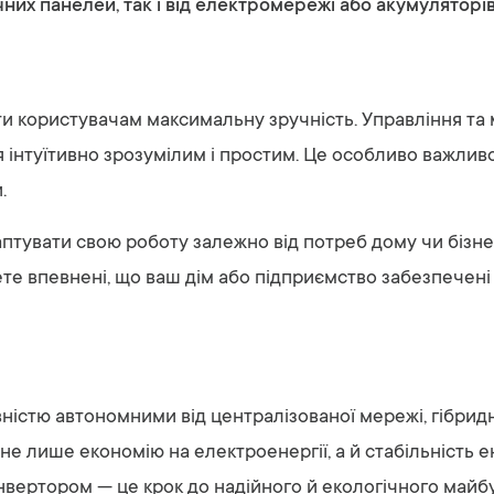
чних панелей, так і від електромережі або акумуляторів
и користувачам максимальну зручність. Управління та
інтуїтивно зрозумілим і простим. Це особливо важливо д
.
вати свою роботу залежно від потреб дому чи бізнесу
ете впевнені, що ваш дім або підприємство забезпечені
повністю автономними від централізованої мережі, гіб
не лише економію на електроенергії, а й стабільність 
нвертором — це крок до надійного й екологічного майбу