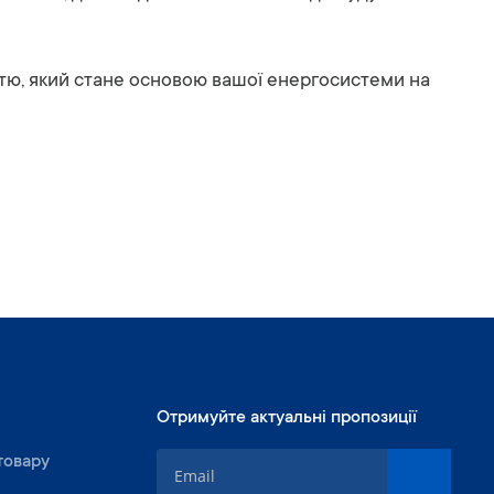
ю, який стане основою вашої енергосистеми на
Отримуйте актуальні пропозиції
П
товару
і