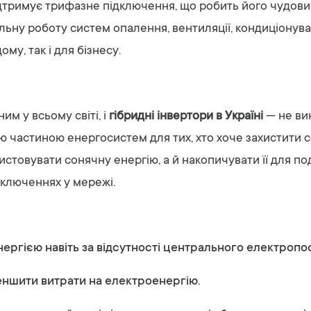
підтримує трифазне підключення, що робить його чудов
ьну роботу систем опалення, вентиляції, кондиціонува
у, так і для бізнесу.
м у всьому світі, і
гібридні інвертори в Україні
— не вин
 частиною енергосистем для тих, хто хоче захистити се
товувати сонячну енергію, а й накопичувати її для п
дключеннях у мережі.
енергією навіть за відсутності центрального електропо
еншити витрати на електроенергію.