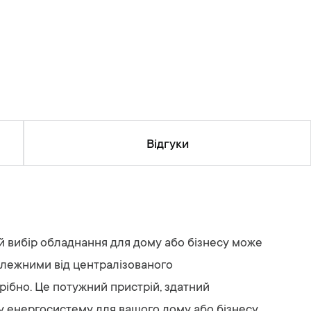
Відгуки
ий вибір обладнання для дому або бізнесу може
залежними від централізованого
рібно. Це потужний пристрій, здатний
у енергосистему для вашого дому або бізнесу.