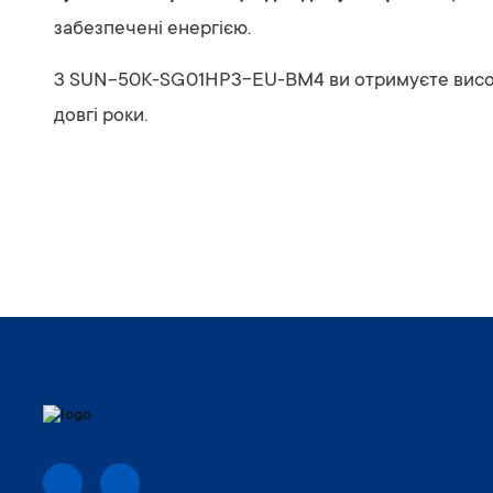
забезпечені енергією.
З SUN-50K-SG01HP3-EU-BM4 ви отримуєте високо
довгі роки.