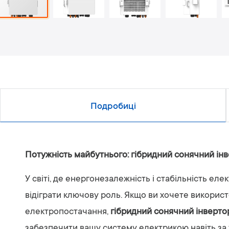
Подробиці
Потужність майбутнього: гібридний сонячний 
У світі, де енергонезалежність і стабільність 
відіграти ключову роль. Якщо ви хочете викорис
електропостачання,
гібридний сонячний інвер
забезпечити вашу систему електрикою навіть за 