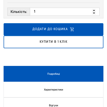
к
у
Кількість:
г
а
л
е
ДОДАТИ ДО КОШИКА
р
е
КУПИТИ В 1 КЛІК
ї
з
о
б
р
а
ж
Подробиці
е
н
ь
Характеристики
Відгуки