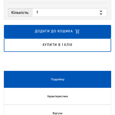
к
у
Кількість:
г
а
л
е
ДОДАТИ ДО КОШИКА
р
е
КУПИТИ В 1 КЛІК
ї
з
о
б
р
а
ж
Подробиці
е
н
ь
Характеристики
Відгуки