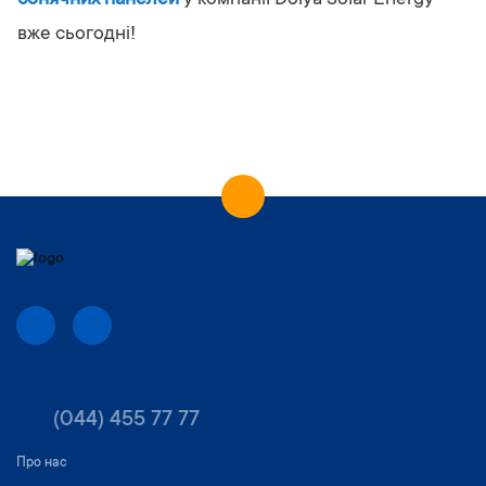
сонячних панелей
у компанії Dolya Solar Energy
вже сьогодні!
(044) 455 77 77
Про нас