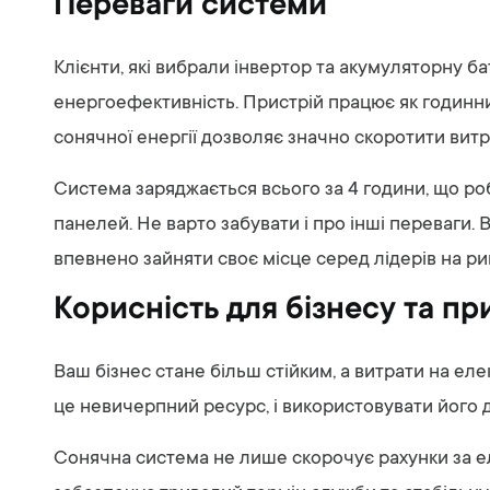
Переваги системи
Клієнти, які вибрали інвертор та акумуляторну б
енергоефективність. Пристрій працює як годинни
сонячної енергії дозволяє значно скоротити вит
Система заряджається всього за 4 години, що ро
панелей. Не варто забувати і про інші переваги. 
впевнено зайняти своє місце серед лідерів на ри
Корисність для бізнесу та пр
Ваш бізнес стане більш стійким, а витрати на е
це невичерпний ресурс, і використовувати його д
Сонячна система не лише скорочує рахунки за ел