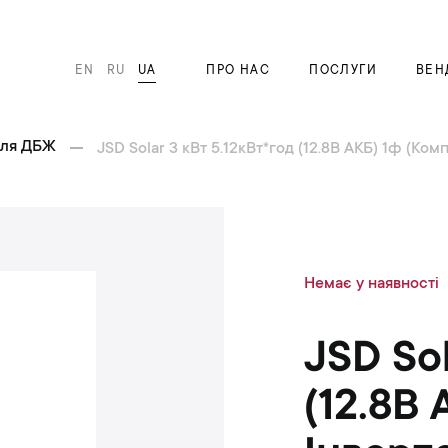
EN
RU
UA
ПРО НАС
ПОСЛУГИ
ВЕН
для ДБЖ
JSD Solar 3 кВт 5.12кВт*год (12.8В АКБ) 1ф (Ком
П
Немає у наявності
е
р
е
JSD Sol
й
т
(12.8В
и
д