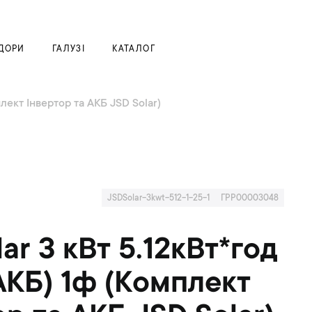
Моя корзина
ДОРИ
ГАЛУЗІ
КАТАЛОГ
плект Інвертор та АКБ JSD Solar)
JSDSolar-3kwt-512-1-25-1
ГРР00003048
ar 3 кВт 5.12кВт*год
 АКБ) 1ф (Комплект