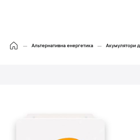
Альтернативна енергетика
Акумулятори 
П
е
р
е
й
и
д