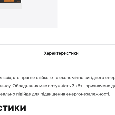
н
ь
Характеристики
 всіх, хто прагне стійкого та економічно вигідного е
ансу. Обладнання має потужність 3 кВт і призначене д
деально підійде для підвищення енергонезалежності.
стики