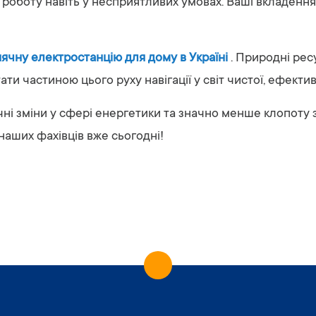
 роботу навіть у несприятливих умовах. Ваші вкладен
ячну електростанцію для дому в Україні
. Природні ре
и частиною цього руху навігації у світ чистої, ефективн
чні зміни у сфері енергетики та значно менше клопоту 
наших фахівців вже сьогодні!