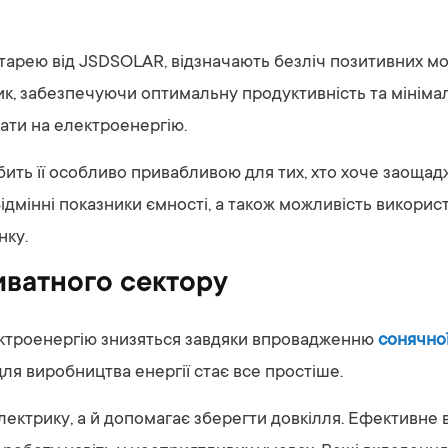
атарею від JSDSOLAR, відзначають безліч позитивних мо
к, забезпечуючи оптимальну продуктивність та мініма
рати на електроенергію.
бить її особливо привабливою для тих, хто хоче заоща
Відмінні показники ємності, а також можливість викорис
нку.
иватного сектору
лектроенергію знизяться завдяки впровадженню
сонячної
ля виробництва енергії стає все простіше.
ектрику, а й допомагає зберегти довкілля. Ефективне