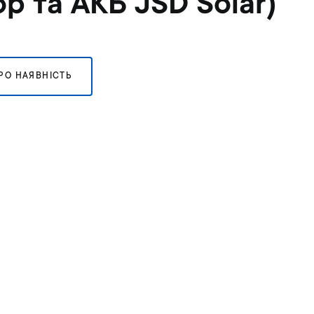
ор та АКБ JSD Solar)
РО НАЯВНІСТЬ