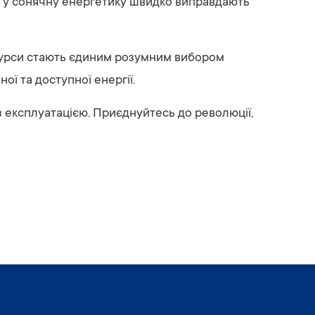
ня у сонячну енергетику швидко виправдають
сурси стають єдиним розумним вибором
ої та доступної енергії.
з експлуатацією. Приєднуйтесь до революції,