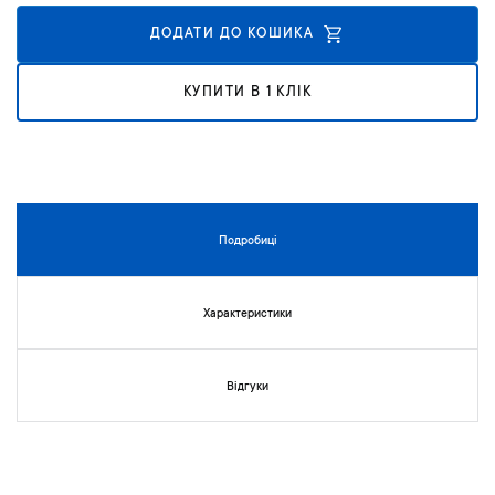
к
у
ДОДАТИ ДО КОШИКА
г
а
КУПИТИ В 1 КЛІК
л
е
р
е
ї
з
о
Подробиці
б
р
а
Характеристики
ж
е
н
Відгуки
ь