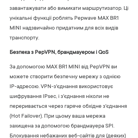
завантажувати або вимикати маршрутизатор. Ці
унікальні функції роблять Pepwave MAX BR1
MINI надзвичайно придатним для всіх видів
транспорту.
Безпека з PepVPN, брандмауером і QoS
За допомогою MAX BR1 MINI від PepVPN ви
можете створити безпечну мережу з однією
IP-адресою. VPN-з'єднання використовує
шифрування IPsec, і з'єднання ніколи не
переривається через гаряче обхідне з'єднання
(Hot Failover). При цьому ваша мережа
захищена за допомогою брандмауера SPI.
Блокування небажаних веб-сайтів для (деяких)