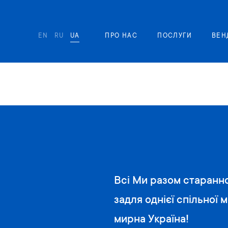
EN
RU
UA
ПРО НАС
ПОСЛУГИ
ВЕН
Всі Ми разом старанн
задля однієї спільної 
мирна Україна!