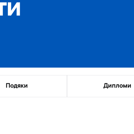
ти
Подяки
Дипломи