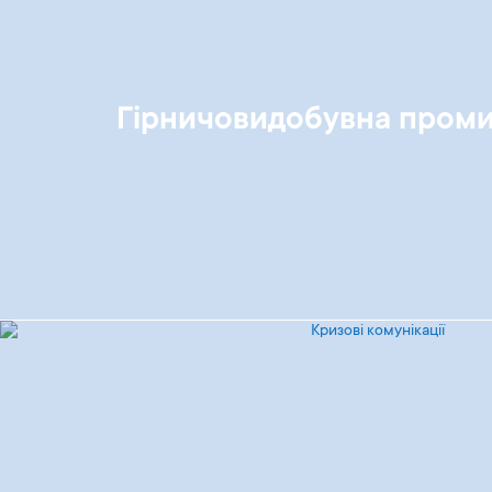
Гірничовидобувна проми