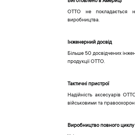
Виготовлено в Америці
OTTO не покладається на
виробництва.
Інженерний досвід
Більше 50 досвідчених інже
продукції OTTO.
Тактичні пристрої
Надійність аксесуарів OTTO
військовими та правоохорон
Виробництво повного циклу