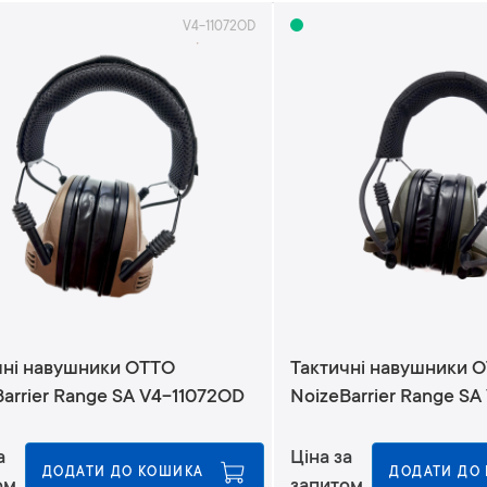
V4-11072OD
чні навушники OTTO
Тактичні навушники 
arrier Range SA V4-11072OD
NoizeBarrier Range SA
а
Ціна за
ДОДАТИ ДО КОШИКА
ДОДАТИ ДО