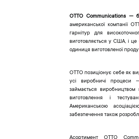
OTTO Communications — бр
американської компанії OT
гарнітур для високоточно
виготовляється у США, і це
одиниця виготовленої продук
OTTO позиціонує себе як ви
усі виробничі процеси —
займається виробництвом 
виготовлення і тестува
Американською асоціаціє
забезпечення також розробл
Асортимент OTTO Commun