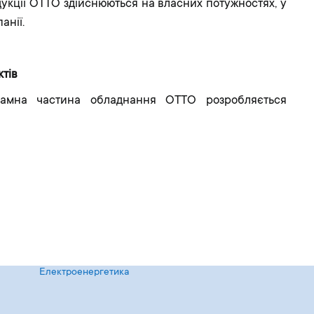
дукції OTTO здійснюються на власних потужностях, у
анії.
тів
рамна частина обладнання OTTO розробляється