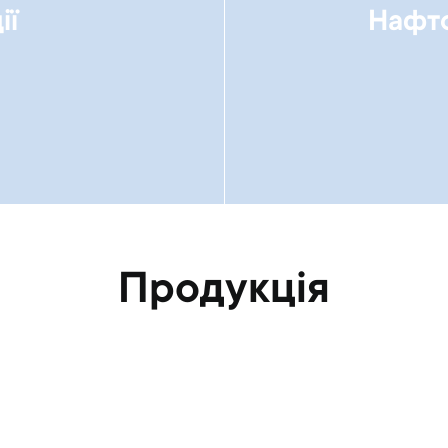
ії
Нафто
Продукція