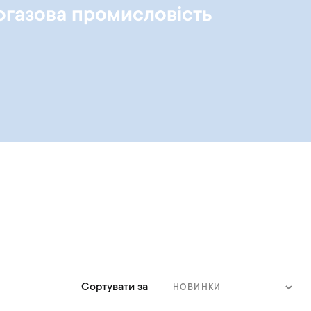
газова промисловість
Сортувати за
С
о