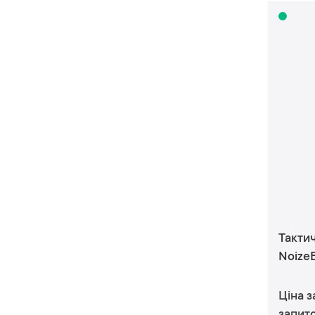
Такти
NoizeB
Ціна з