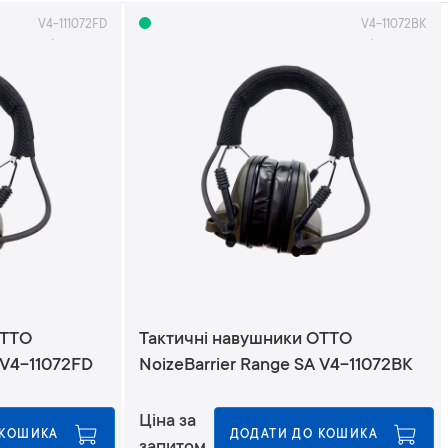
р
V4-111072FD
V4-11072BK
т
у
в
а
т
и
у
п
о
р
я
д
к
у
з
OTTO
Тактичні навушники OTTO
м
 V4-11072FD
NoizeBarrier Range SA V4-11072BK
е
н
ш
Ціна за
е
 КОШИКА
ДОДАТИ ДО КОШИКА