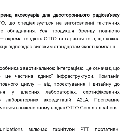
енд аксесуарів для двостороннього радіозв'язку
TO, що спеціалізується на виготовленні тактичних
го обладнання. Уся продукція бренду повністю
 — окрема гордість OTTO та гарантія того, що кожна
ції відповідає високим стандартам якості компанії.
робника з вертикальною інтеграцією. Це означає, що
 це частина єдиної інфраструктури. Компанія
повного циклу — від проєктування і дизайну до
ння у власних лабораторіях, сертифікованих
ю лабораторних акредитацій A2LA. Програмне
яється в інженерному відділі OTTO Communications.
ications включає гарнітури PTT, портативні