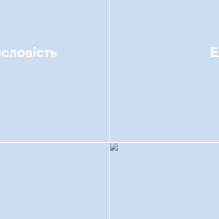
словість
Е