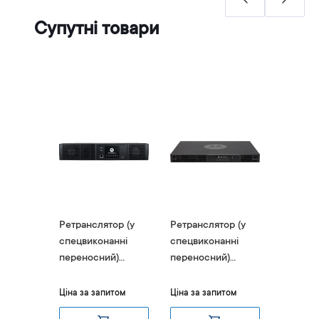
Супутні товари
ор (у
Ретранслятор (у
Ретранслятор (у
Ретранс
анні
спецвиконанні
спецвиконанні
спецвик
й)
переносний)
переносний)
перено
O
MOTOTRBO
MOTOTRBO
MOTOT
LR 1000
Motorola SLR 8000
Motorola SLR 5500
Motorol
итом
Ціна за запитом
Ціна за запитом
Ціна за 