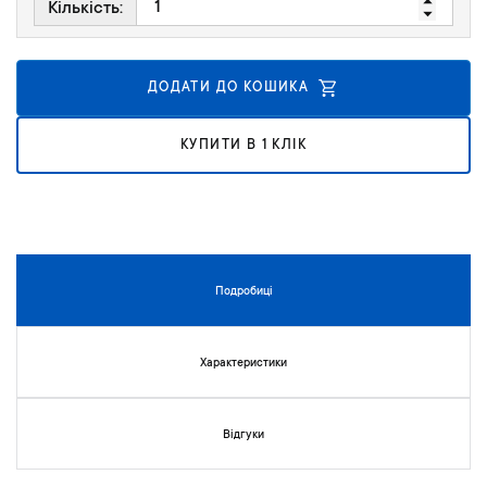
Кількість:
г
а
л
е
ДОДАТИ ДО КОШИКА
р
е
КУПИТИ В 1 КЛІК
ї
з
о
б
р
а
ж
Подробиці
е
н
ь
Характеристики
Відгуки