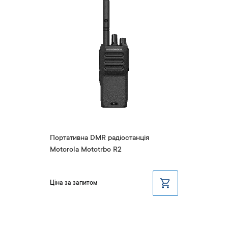
Портативна DMR радіостанція
Motorola Mototrbo R2
Ціна за запитом