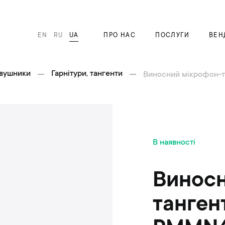
EN
RU
UA
ПРО НАС
ПОСЛУГИ
ВЕН
авушники
Гарнітури, тангенти
Виносний мікрофон-т
П
В наявності
е
р
е
Виносн
й
т
танген
и
д