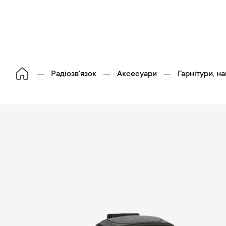
Радіозв'язок
Аксесуари
Гарнітури, н
П
е
р
е
й
и
д