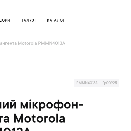
Моя корзина
ДОРИ
ГАЛУЗІ
КАТАЛОГ
ангента Motorola PMMN4013A
PMMN4013A
Гр00925
ий мікрофон-
та Motorola