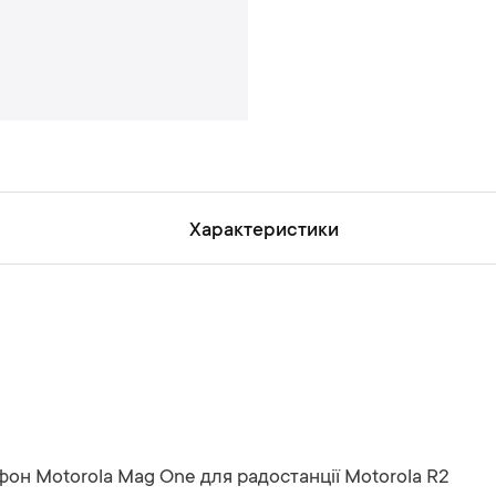
н
ь
Характеристики
он Motorola Mag One для радостанції Motorola R2