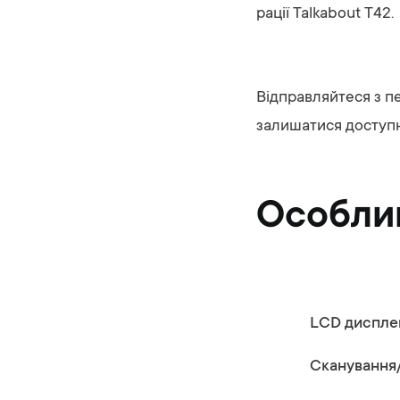
рації Talkabout T42.
Відправляйтеся з пе
залишатися доступни
Особлив
LCD диспле
Сканування/