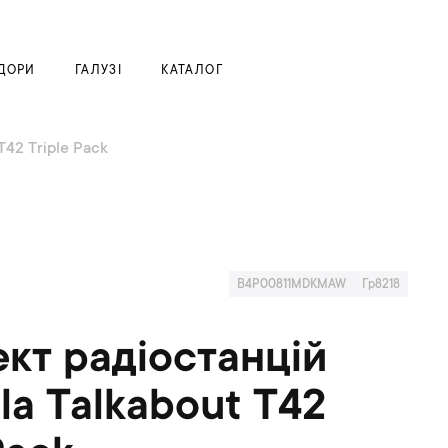
Моя корзина
ДОРИ
ГАЛУЗІ
КАТАЛОГ
T42 Triple Pack
B4P00811MDKMAW
Гр8218
кт радіостанцій
la Talkabout T42