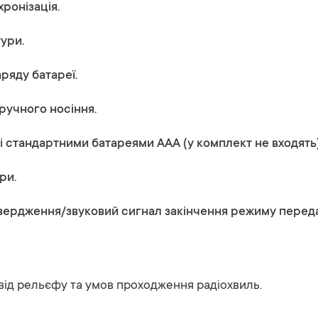
ронізація.
тури.
ряду батареї.
зручного носіння.
зі стандартними батареями ААА (у комплект не входять)
ри.
вердження/звуковий сигнал закінчення режиму переда
 від рельєфу та умов проходження радіохвиль.