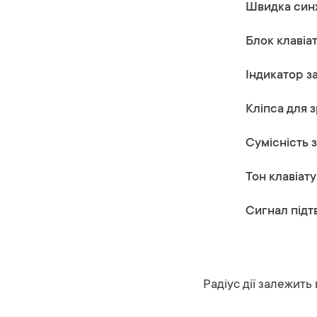
Швидка синх
Блок клавіа
Індикатор за
Кліпса для 
Сумісність 
Тон клавіату
Сигнал підт
Радіус дії залежить