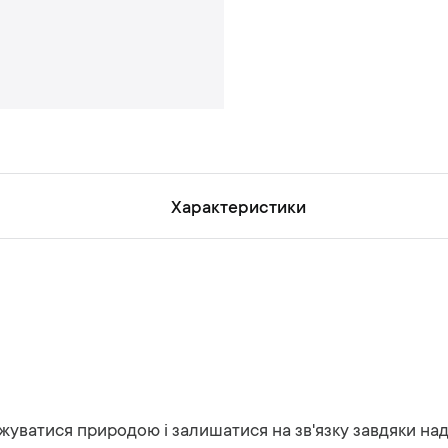
н
ь
Характеристики
уватися природою і залишатися на зв'язку завдяки наді