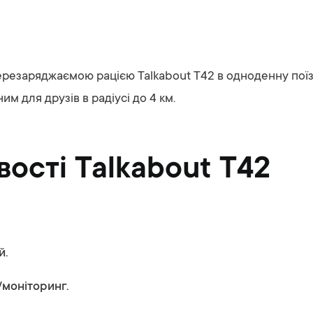
резаряджаємою рацією Talkabout T42 в одноденну поїздк
м для друзів в радіусі до 4 км.
ості Talkabout T42
й.
моніторинг.