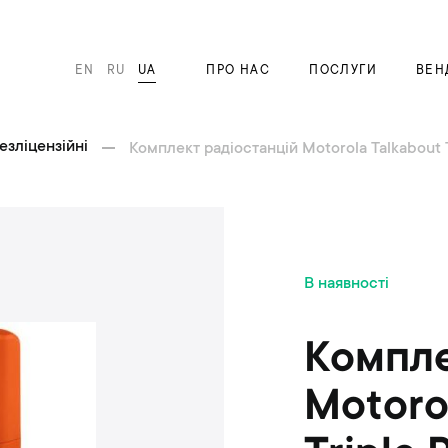
EN
RU
UA
ПРО НАС
ПОСЛУГИ
ВЕН
езліцензійні
Комплект радіостанцій Motorola Talkabout 
П
В наявності
е
р
е
Компле
й
т
Motoro
и
д