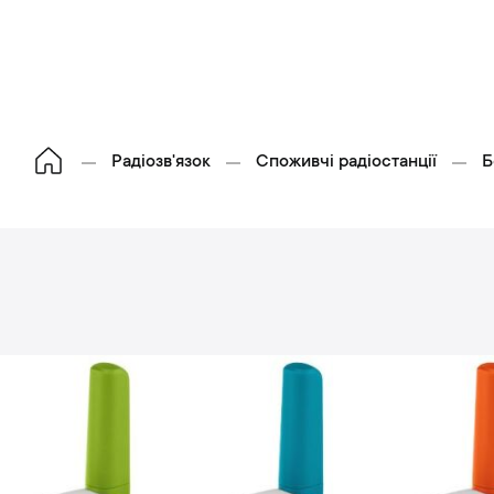
Радіозв'язок
Споживчі радіостанції
Б
П
е
р
е
й
и
д