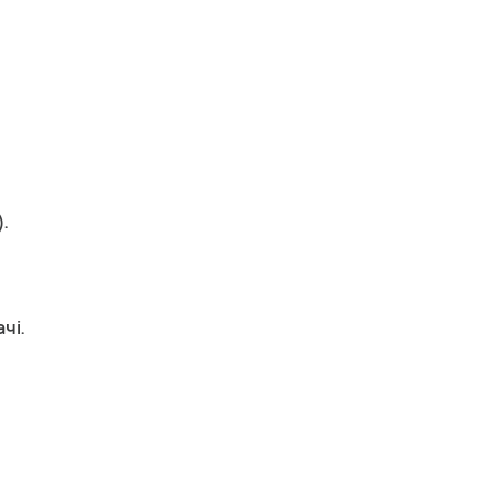
.
чі.