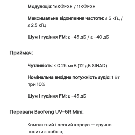
Модуляція:
16KΦF3E / 11KΦF3E
Максимальне відхилення частоти:
≤ 5 кГц /
≤ 2.5 кГц
Шум і гудіння FM:
≥ -45 дБ / ≥ -40 дБ
Приймач:
Чутливість:
≤ 0.25 мкВ (12 дБ SINAD)
Номінальна вихідна потужність аудіо:
1 Вт
при 10%
Шум і гудіння FM:
≥ -45 дБ
Переваги Baofeng UV-5R Mini:
Компактний і легкий корпус — зручно
носити з собою;