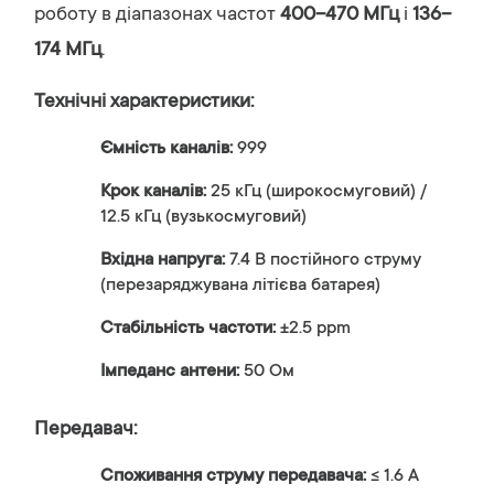
роботу в діапазонах частот
400–470 МГц
і
136–
174 МГц
.
Технічні характеристики:
Ємність каналів:
999
Крок каналів:
25 кГц (широкосмуговий) /
12.5 кГц (вузькосмуговий)
Вхідна напруга:
7.4 В постійного струму
(перезаряджувана літієва батарея)
Стабільність частоти:
±2.5 ppm
Імпеданс антени:
50 Ом
Передавач:
Споживання струму передавача:
≤ 1.6 А