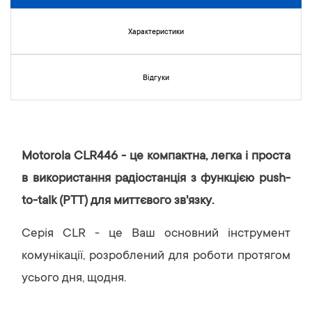
к
у
г
Характеристики
а
л
е
Відгуки
р
е
ї
з
о
Motorola CLR446 - це компактна, легка і проста
б
р
в використання радіостанція з функцією push-
а
to-talk (PTT) для миттєвого зв'язку.
ж
е
Серія CLR - це Ваш основний інструмент
н
ь
комунікації, розроблений для роботи протягом
усього дня, щодня.