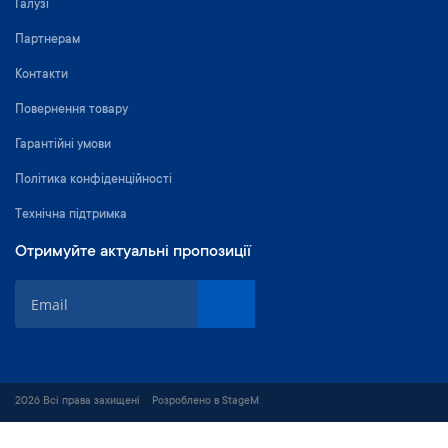
Галузі
Партнерам
Контакти
Повернення товару
Гарантійні умови
Політика конфіденційності
Технічна підтримка
Отримуйте актуальні пропозиції
П
і
д
п
и
ш
2026 Всі права захищені
Розроблено в StageM
і
т