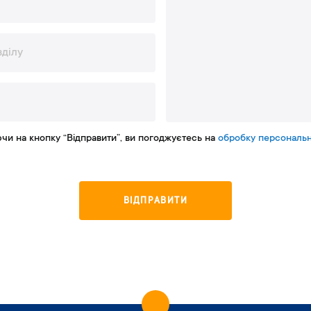
чи на кнопку “Відправити”, ви погоджуєтесь на
обробку персональн
В
І
Д
П
Р
А
В
И
Т
И