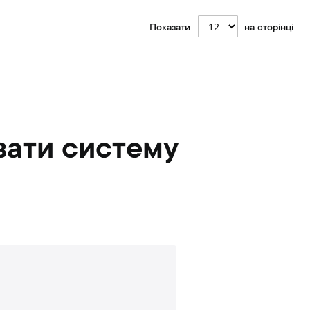
Показати
на сторінці
вати систему