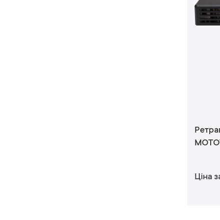
Ретранслятор (у с
MOTOT
Ціна з