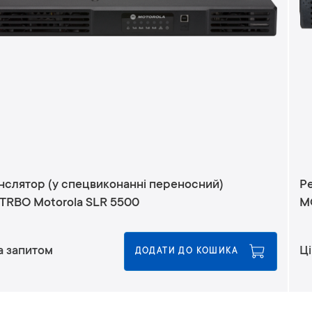
пецвиконанні переносний)
Р
RBO Motorola SLR 5500
M
а запитом
Ці
ДОДАТИ ДО КОШИКА