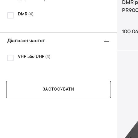
DMR р
н
PR90
т
е
DMR
4
и
л
е
100 0
м
е
Діапазон частот
н
т
е
VHF або UHF
4
и
л
е
м
е
н
ЗАСТОСУВАТИ
т
и