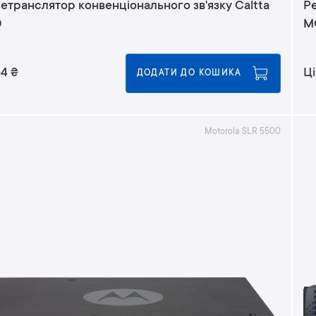
етранслятор конвенціонального зв'язку Caltta
Р
0
M
64
₴
Ці
ДОДАТИ ДО КОШИКА
Motorola SLR 5500