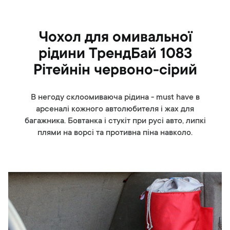
Чохол для омивальної
рідини ТрендБай 1083
Рітейнін червоно-сірий
В негоду склоомиваюча рідина - must have в
арсеналі кожного автолюбителя і жах для
багажника. Бовтанка і стукіт при русі авто, липкі
плями на ворсі та противна піна навколо.