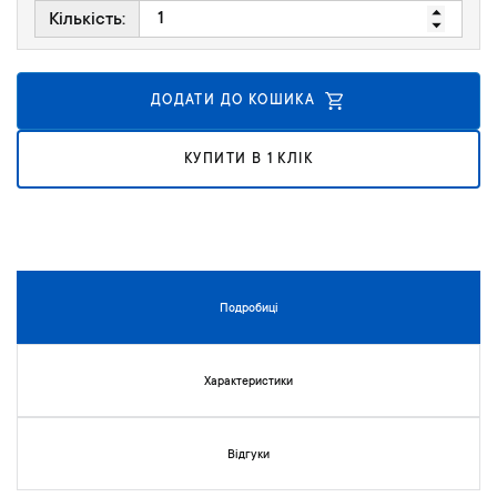
к
Кількість:
у
г
а
ДОДАТИ ДО КОШИКА
л
е
р
КУПИТИ В 1 КЛІК
е
ї
з
о
б
р
Подробиці
а
ж
е
Характеристики
н
ь
Відгуки