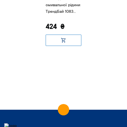
омивальної рідини
ТрендБай 1083
Рітейнін сіро-
чорний
424
₴