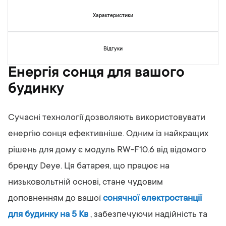
у
г
Характеристики
а
л
е
Відгуки
р
е
Енергія сонця для вашого
ї
будинку
з
о
б
Сучасні технології дозволяють використовувати
р
а
енергію сонця ефективніше. Одним із найкращих
ж
рішень для дому є модуль RW-F10.6 від відомого
е
н
бренду Deye. Ця батарея, що працює на
ь
низьковольтній основі, стане чудовим
доповненням до вашої
сонячної електростанції
для будинку на 5 Кв
, забезпечуючи надійність та