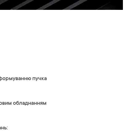
и формуванню пучка
ковим обладнанням
нь: