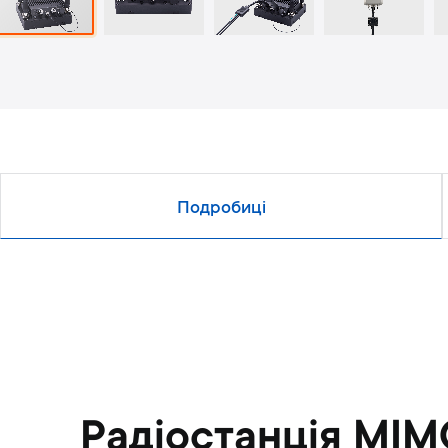
Подробиці
Радіостанція MI