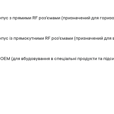
пус з прямими RF роз'ємами (призначений для гориз
пус із прямокутними RF роз'ємами (призначений для 
OEM (для вбудовування в спеціальні продукти та підс