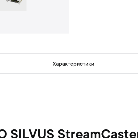
н
ь
Характеристики
MO SILVUS StreamCast