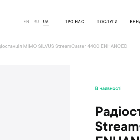
EN
RU
UA
ПРО НАС
ПОСЛУГИ
ВЕН
діостанція MIMO SILVUS StreamCaster 4400 ENHANCED
П
В наявності
е
р
е
Радіос
й
т
Stream
и
д