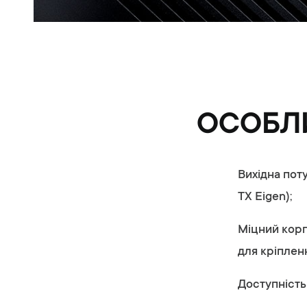
ОСОБЛИ
Вихідна пот
TX Eigen);
Міцний корп
для кріпленн
Доступність