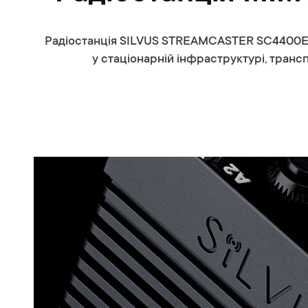
Радіостанція SILVUS STREAMCASTER SC4400E з
у стаціонарній інфраструктурі, трансп