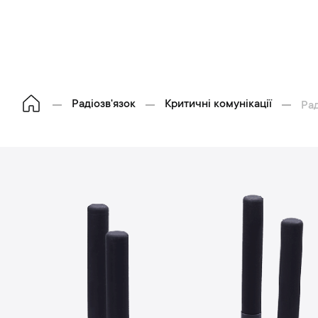
Радіозв'язок
Критичні комунікації
Ра
П
е
р
е
й
и
д