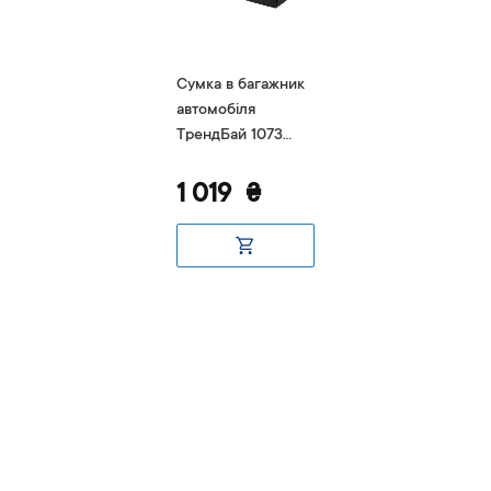
Сумка в багажник
автомобіля
ТрендБай 1073
Тулін NEW сірий
1 019
₴