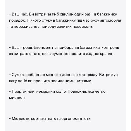
- Ваш час. Ви витрачаєте 5 хвилин один раз, і в багажнику
порядок. Ніякого стуку в багажнику під час руху автомобіля
та переживань з приводу залитих поверхонь.
- Ваші гроші. Економія на прибиранні багажника, контроль
за витратою того, що в сумці: не пролито жодної краплі.
- Сумка зроблена з міцного якісного матеріалу. Витримує
вагу до 16 кг, прошита посиленими нитками.
- Практичний, немаркий колір. Поверхня, яка легко
миється.
- Місткість, компактність та ергономічність.