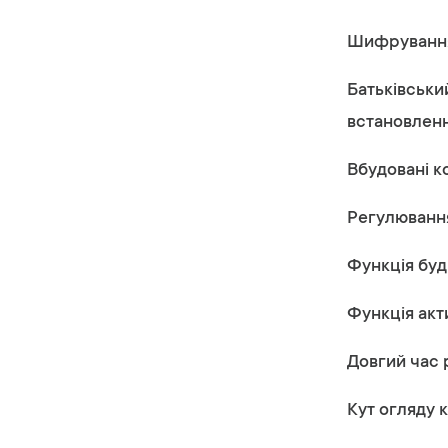
Шифрування
Батьківськи
встановленн
Вбудовані ко
Регулювання
Функція буд
Функція акт
Довгий час 
Кут огляду к