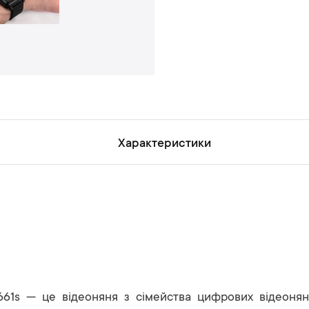
н
ь
Характеристики
1s — це відеоняня з сімейства цифрових відеон