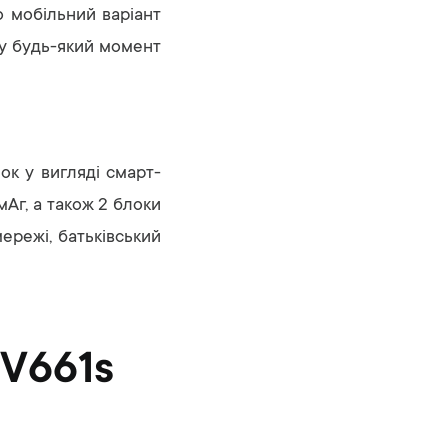
о мобільний варіант
ь у будь-який момент
к у вигляді смарт-
Аг, а також 2 блоки
ережі, батьківський
V661s