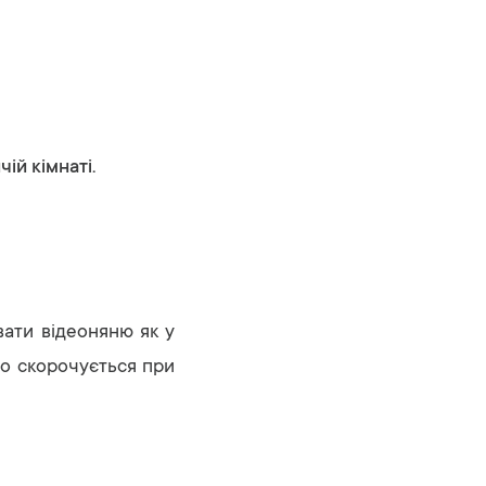
й кімнаті.
вати відеоняню як у
 що скорочується при