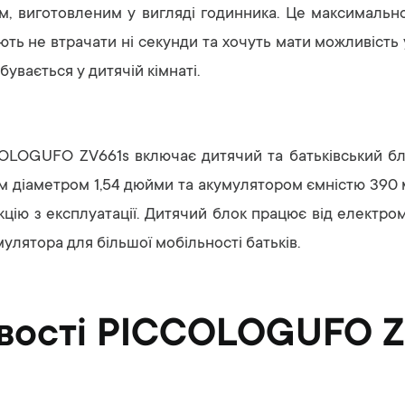
м, виготовленим у вигляді годинника. Це максимальн
ліють не втрачати ні секунди та хочуть мати можливіст
бувається у дитячій кімнаті.
OLOGUFO ZV661s включає дитячий та батьківський бло
м діаметром 1,54 дюйми та акумулятором ємністю 390 м
кцію з експлуатації. Дитячий блок працює від електром
мулятора для більшої мобільності батьків.
вості PICCOLOGUFO Z