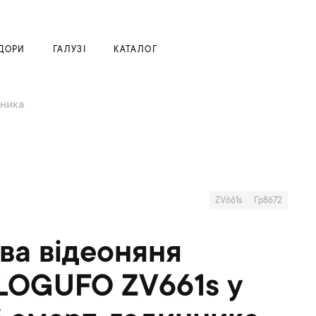
Моя корзина
ДОРИ
ГАЛУЗІ
КАТАЛОГ
нника
ZV661s
Гр8672
а відеоняня
LOGUFO ZV661s у