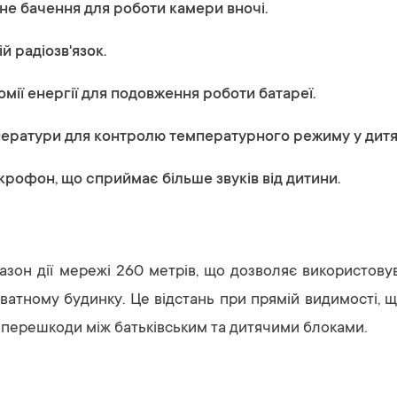
е бачення для роботи камери вночі.
й радіозв'язок.
мії енергії для подовження роботи батареї.
ератури для контролю температурного режиму у дитячі
крофон, що сприймає більше звуків від дитини.
зон дії мережі 260 метрів, що дозволяє використову
риватному будинку. Це відстань при прямій видимості,
ї перешкоди між батьківським та дитячими блоками.