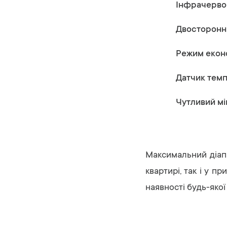
Інфрачервон
Двосторонні
Режим еконо
Датчик темп
Чутливий мі
Максимальний діапа
квартирі, так і у п
наявності будь-яко