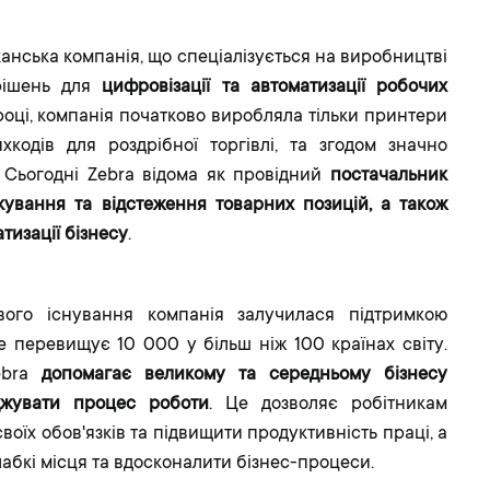
анська компанія, що спеціалізується на виробництві
рішень для
цифровізації та автоматизації робочих
 році, компанія початково виробляла тільки принтери
хкодів для роздрібної торгівлі, та згодом значно
. Сьогодні Zebra відома як провідний
постачальник
кування та відстеження товарних позицій, а також
тизації бізнесу
.
ого існування компанія залучилася підтримкою
же перевищує 10 000 у більш ніж 100 країнах світу.
ebra
допомагає великому та середньому бізнесу
джувати процес роботи
. Це дозволяє робітникам
воїх обов'язків та підвищити продуктивність праці, а
лабкі місця та вдосконалити бізнес-процеси.