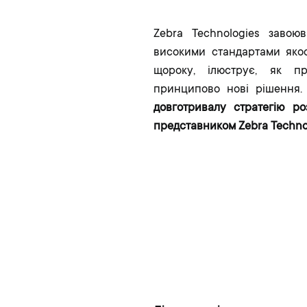
Zebra Technologies завою
високими стандартами якост
щороку, ілюструє, як п
принципово нові рішення
довготривалу стратегію ро
представником Zebra Technol