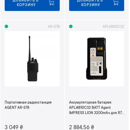
ДОБАВИТЬ В 
ДОБАВИТЬ В 
КОРЗИНУ
КОРЗИНУ
AR-S78
APLI4810C32
Портативная радиостанция
Аккумуляторная батарея
AGENT AR-S78
APLI4810C32 BATT Agent
IMPRESS LION 3200mAч для R7
серии
3 049
₴
2 884,56
₴