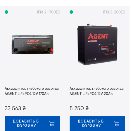
а
д
IFM12-1700E2
IFM12-200E2
а
т
ь
н
а
п
р
а
в
л
е
н
и
Аккумулятор глубокого разряда
Аккумулятор глубокого разряда
е
AGENT LiFePO4 12V 170Ah
AGENT LiFePO4 12V 20Ah
п
о
33 563
₴
5 250
₴
в
о
ДОБАВИТЬ В 
ДОБАВИТЬ В 
з
КОРЗИНУ
КОРЗИНУ
р