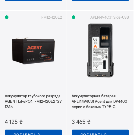
а
с
IFM12-120E2
APLI4494C31 Side-USB
т
а
н
и
ю
Аккумулятор глубокого разряда
Аккумуляторная батарея
AGENT LiFePO4 IFM12-120E2 12V
APLI4494C31 Agent для DP4400
12Ah
серии с боковым TYPE-C
4 125
₴
3 465
₴