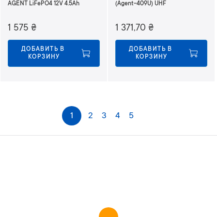
AGENT LiFePO4 12V 4.5Ah
(Agent-409U) UHF
1 575
₴
1 371,70
₴
ДОБАВИТЬ В 
ДОБАВИТЬ В 
КОРЗИНУ
КОРЗИНУ
С
1
2
3
4
5
Следующее
т
р
а
н
и
ц
а