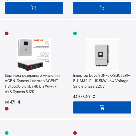
Комплект резервного живлення
Інвертор Deye SUN-5K-SG05LP1-
AGEN-Dyness Інвертор AGENT
EU-AM2-PLUS 5KW Low Voltage
HSI 5500 5.5 кВт 48 В з Wi-Fi +
Single phase 220V
АКБ Dyness 5.12K
44 858,40
₴
66 471
₴