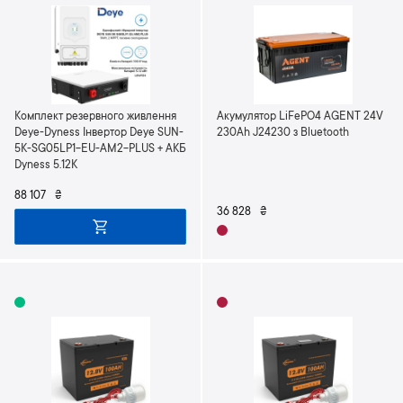
Комплект резервного живлення
Акумулятор LiFePO4 AGENT 24V
Deye-Dyness Інвертор Deye SUN-
230Ah J24230 з Bluetooth
5K-SG05LP1-EU-AM2-PLUS + АКБ
Dyness 5.12K
88 107
₴
36 828
₴