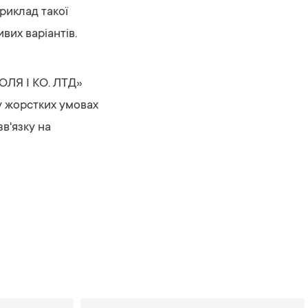
Приклад такої
вих варіантів.
ДОЛЯ І КО. ЛТД»
у жорстких умовах
зв'язку на