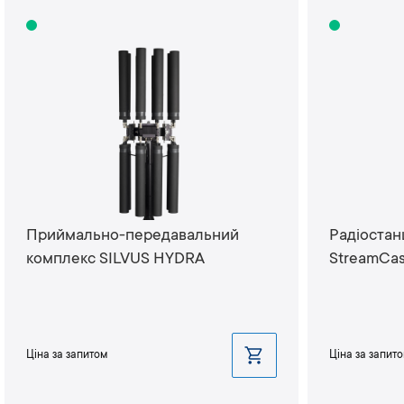
Приймально-передавальний
Радіостан
комплекс SILVUS HYDRA
StreamCa
Ціна за запитом
Ціна за запит