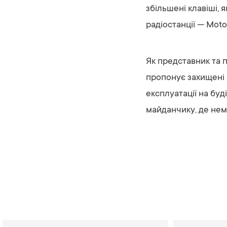
збільшені клавіші, 
радіостанції — Mot
Як представник та п
пропонує захищені 
експлуатації на буд
майданчику, де не