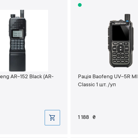
eng AR-152 Black (AR-
Рація Baofeng UV-5R MI
Classic 1 шт. /уп
1 188
₴