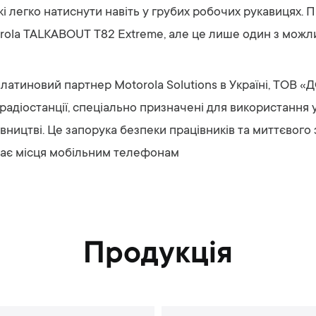
які легко натиснути навіть у грубих робочих рукавицях. 
orola TALKABOUT T82 Extreme, але це лише один з можли
латиновий партнер Motorola Solutions в Україні, ТОВ «
радіостанції, спеціально призначені для використання 
івництві. Це запорука безпеки працівників та миттєвого 
має місця мобільним телефонам
Продукція