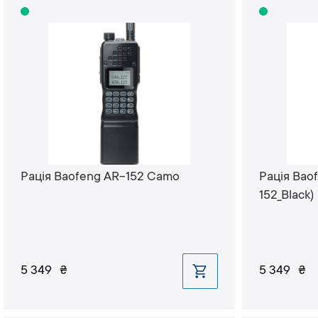
Рація Baofeng AR-152 Camo
Рація Baof
152_Black)
5 349
₴
5 349
₴