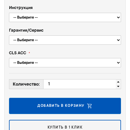
г
е
а
н
Инструкция
л
и
е
й
р
Гарантия/Cервис
е
и
и
з
CLS ACC
о
б
р
а
ж
Количество:
е
н
и
й
ДОБАВИТЬ В КОРЗИНУ
КУПИТЬ В 1 КЛИК