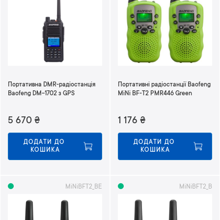
Портативна DMR-радіостанція
Портативні радіостанції Baofeng
Baofeng DM-1702 з GPS
MiNi BF-T2 PMR446 Green
5 670
₴
1 176
₴
ДОДАТИ ДО 
ДОДАТИ ДО 
КОШИКА
КОШИКА
MiNiBFT2_BE
MiNiBFT2_B