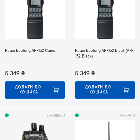
т
и
у
п
о
р
я
д
Рація Baofeng AR-152 Camo
Рація Baofeng AR-152 Black (AR-
к
152_Black)
у
з
5 349
₴
5 349
₴
м
е
н
ДОДАТИ ДО 
ДОДАТИ ДО 
КОШИКА
КОШИКА
ш
е
н
н
BF-888SD
AR-UV10
я