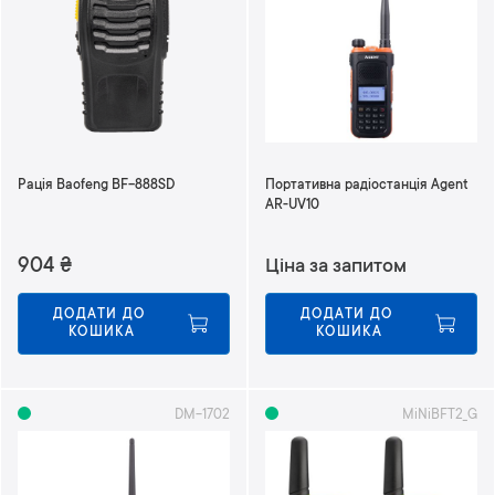
Рація Baofeng BF-888SD
Портативна радіостанція Agent
AR-UV10
904
₴
Ціна за запитом
ДОДАТИ ДО 
ДОДАТИ ДО 
КОШИКА
КОШИКА
DM-1702
MiNiBFT2_G