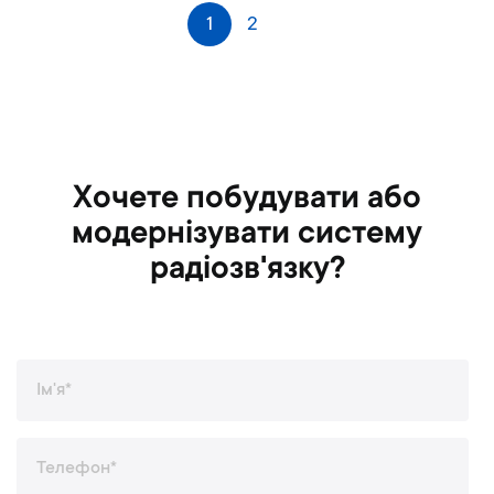
С
1
2
Наступне
т
о
р
і
н
к
а
Хочете побудувати або
модернізувати систему
радіозв'язку?