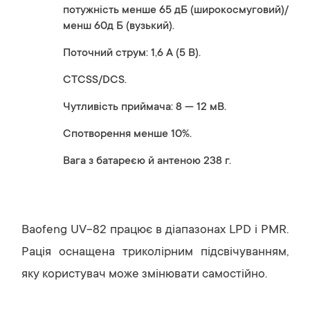
потужність менше 65 дБ (широкосмуговий)/
менш 60д Б (вузький).
Поточний струм: 1,6 A (5 В).
CTCSS/DCS.
Чутливість приймача: 8 — 12 мВ.
Спотворення менше 10%.
Вага з батареєю й антеною 238 г.
Baofeng UV-82 працює в діапазонах LPD і PMR.
Рація оснащена триколірним підсвічуванням,
яку користувач може змінювати самостійно.