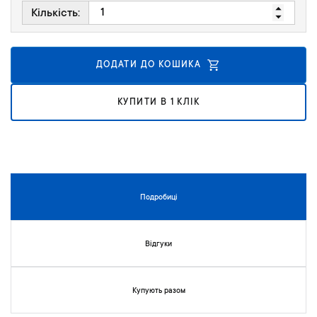
к
Кількість:
у
г
а
ДОДАТИ ДО КОШИКА
л
е
р
КУПИТИ В 1 КЛІК
е
ї
з
о
б
р
Подробиці
а
ж
е
Відгуки
н
ь
Купують разом