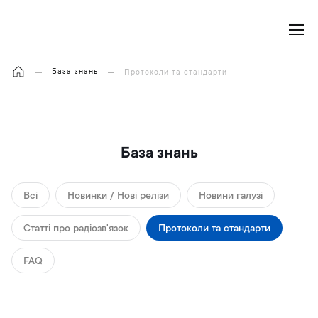
Моя корзина
База знань
Протоколи та стандарти
База знань
Всі
Новинки / Нові релізи
Новини галузі
Cтатті про радіозв'язок
Протоколи та стандарти
FAQ