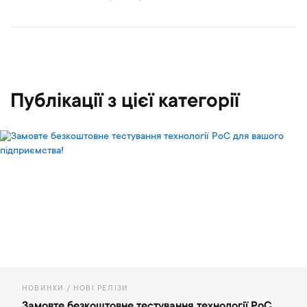
Публікації з цієї категорії
НКИ / НОВІ РЕЛІЗИ
НОВИ
вте безкоштовне тестування технології PoC
Moto