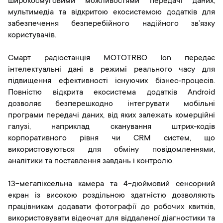
широкосмуговими можливостями передачі даних,
мультимедіа та відкритою екосистемою додатків для
забезпечення безперебійного надійного зв’язку
користувачів.
Смарт радіостанція MOTOTRBO Ion передає
інтелектуальні дані в режимі реального часу для
підвищення ефективності існуючих бізнес-процесів.
Повністю відкрита екосистема додатків Android
дозволяє безперешкодно інтегрувати мобільні
програми передачі даних, від яких залежать комерційні
галузі, наприклад сканування штрих-кодів
корпоративного рівня чи CRM систем, що
використовуються для обміну повідомленнями,
аналітики та поставлення завдань і контролю.
13-мегапіксельна камера та 4-дюймовий сенсорний
екран із високою роздільною здатністю дозволяють
працівникам додавати фотографії до робочих квитків,
використовувати відеочат для віддаленої діагностики та