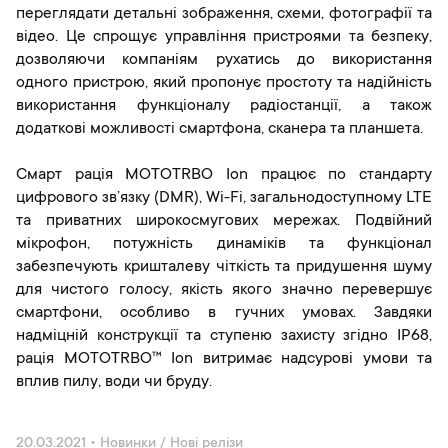
переглядати детальні зображення, схеми, фотографії та
відео. Це спрощує управління пристроями та безпеку,
дозволяючи компаніям рухатись до використання
одного пристрою, який пропонує простоту та надійність
використання функціоналу радіостанції, а також
додаткові можливості смартфона, сканера та планшета.
Смарт рація MOTOTRBO Ion працює по стандарту
цифрового зв’язку (DMR), Wi-Fi, загальнодоступному LTE
та приватних широкосмугових мережах. Подвійний
мікрофон, потужність динаміків та функціонал
забезпечують кришталеву чіткість та придушення шуму
для чистого голосу, якість якого значно перевершує
смартфони, особливо в гучних умовах. Завдяки
надміцній конструкції та ступеню захисту згідно IP68,
рація MOTOTRBO™ Ion витримає надсурові умови та
вплив пилу, води чи бруду.
20.03.2021
•
Новинки / Нові релізи