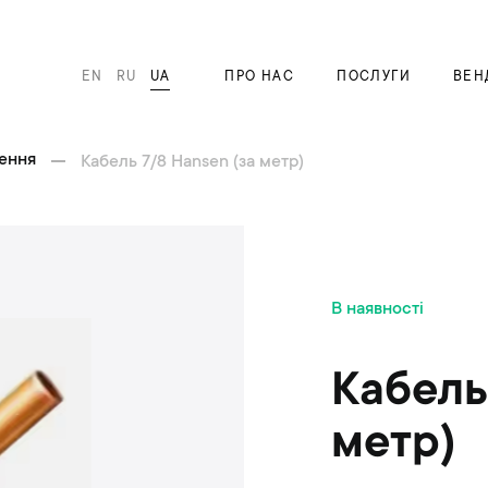
EN
RU
UA
ПРО НАС
ПОСЛУГИ
ВЕН
лення
Кабель 7/8 Hansen (за метр)
П
В наявності
е
р
е
Кабель
й
т
метр)
и
д