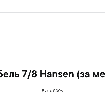
н
ь
бель 7/8 Hansen (за ме
Бухта 500м