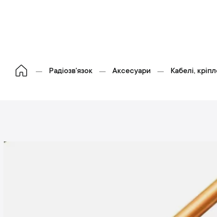
Радіозв'язок
Аксесуари
Кабелі, кріп
П
е
р
е
й
и
д