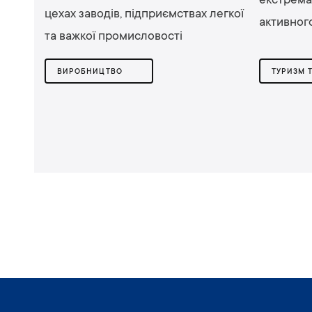
екстремал
цехах заводів, підприємствах легкої
активног
та важкої промисловості
ВИРОБНИЦТВО
ТУРИЗМ 