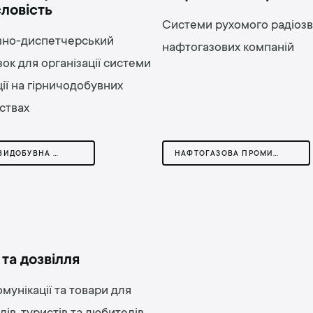
ловість
Системи рухомого радіозв
вно-диспетчерський
нафтогазових компаній
зок для організації системи
ії на гірничодобувних
ствах
ГІРНИЧОВИДОБУВНА ПРОМИСЛОВІСТЬ
НАФТОГАЗОВА ПРОМИСЛОВІСТЬ
та дозвілля
мунікації та товари для