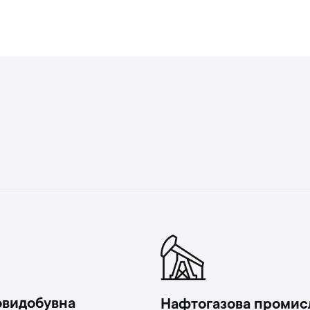
овидобувна
Нафтогазова промис