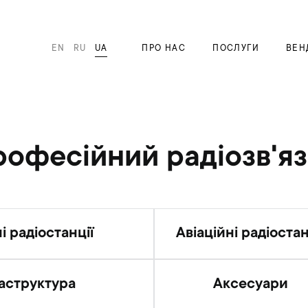
EN
RU
UA
ПРО НАС
ПОСЛУГИ
ВЕН
офесійний радіозв'я
і радіостанції
Авіаційні радіостан
аструктура
Аксесуари