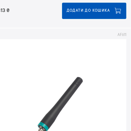
313
₴
ДОДАТИ ДО КОШИКА
AF611