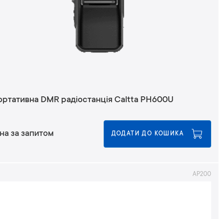
ортативна DMR радіостанція Caltta PH600U
на за запитом
ДОДАТИ ДО КОШИКА
AP200