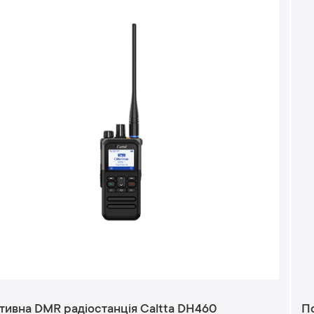
тивна DMR радіостанція Caltta DH460
По