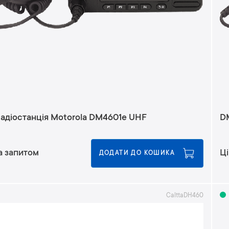
адіостанція Motorola DM4601e UHF
D
а запитом
Ці
ДОДАТИ ДО КОШИКА
CalttaDH460