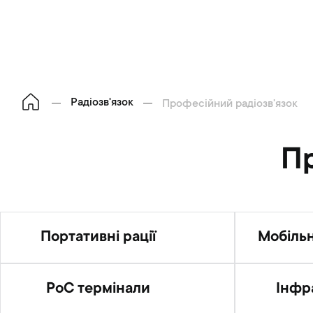
Радіозв'язок
Професійний радіозв'язок
Пр
Портативні рації
Мобільн
PoC термінали
Інфр