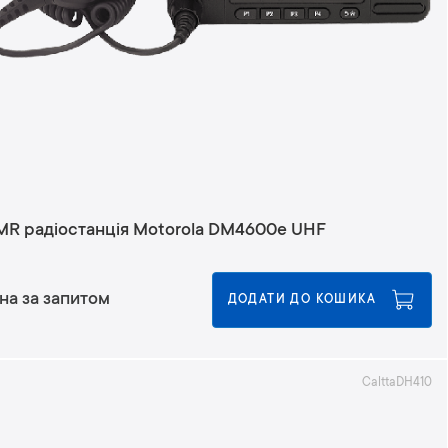
у
з
м
е
н
ш
е
н
н
я
MR радіостанція Motorola DM4600e UHF
на за запитом
ДОДАТИ ДО КОШИКА
CalttaDH410