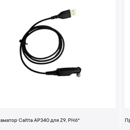
аматор Caltta AP340 для Z9, PH6*
П