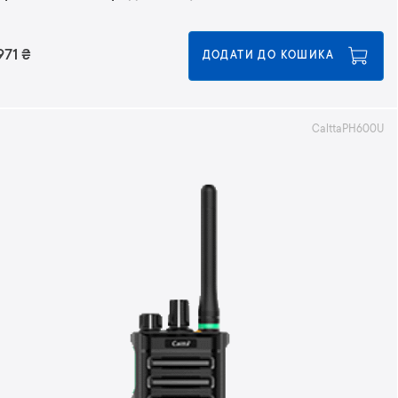
971
₴
ДОДАТИ ДО КОШИКА
CalttaPH600U