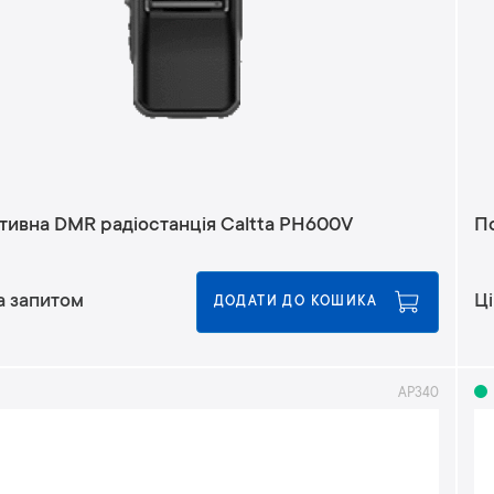
тивна DMR радіостанція Caltta PH600V
П
а запитом
Ці
ДОДАТИ ДО КОШИКА
AP340