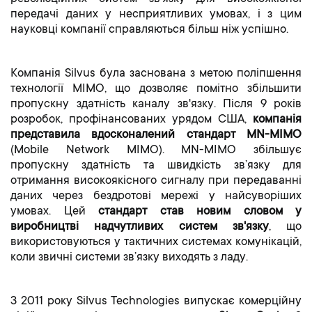
передачі даних у несприятливих умовах, і з цим
науковці компанії справляються більш ніж успішно.
Компанія Silvus була заснована з метою поліпшення
технології MIMO, що дозволяє помітно збільшити
пропускну здатність каналу зв'язку. Після 9 років
розробок, профінансованих урядом США,
компанія
представила вдосконалений стандарт MN-MIMO
(Mobile Network MIMO). MN-MIMO збільшує
пропускну здатність та швидкість зв’язку для
отримання високоякісного сигналу при передаванні
даних через бездротові мережі у найсуворіших
умовах. Цей
стандарт став новим словом у
виробництві надчутливих систем зв'язку
, що
використовуються у тактичних системах комунікацій,
коли звичні системи зв’язку виходять з ладу.
З 2011 року Silvus Technologies випускає комерційну