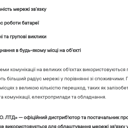
ість мережі зв’язку
с роботи батареї
і та групові виклики
нання в будь-якому місці на об’єкті
теми комунікації на великих об'єктах використовуються
ають більший радіус мережі у порівнянні зі споживчими. 
місцях з великою кількістю перешкод, таких як залізобе
та комунікації, електроприлади та обладнання.
О. ЛТД» — офіційний дистриб'ютор та постачальник пр
ке використовується для облаштування мережі зв'язку у