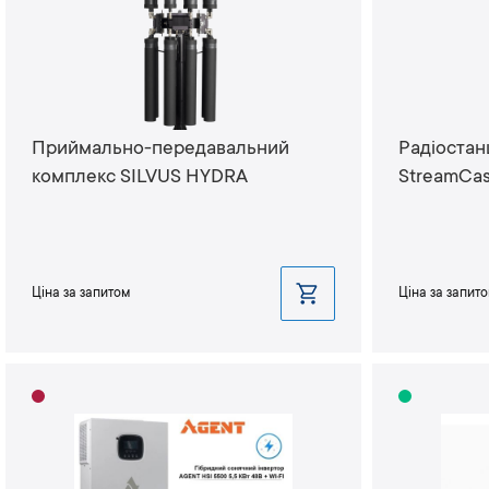
Приймально-передавальний
Радіостан
комплекс SILVUS HYDRA
StreamCa
Ціна за запитом
Ціна за запит