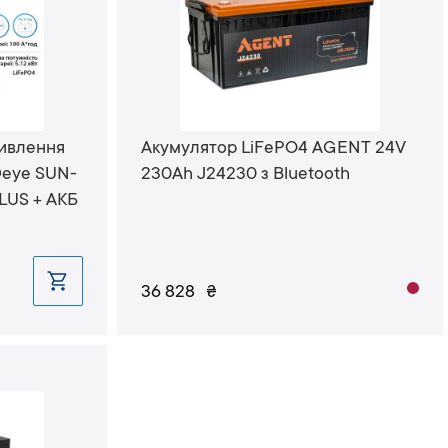
ивлення
Акумулятор LiFePO4 AGENT 24V
Deye SUN-
230Ah J24230 з Bluetooth
US + АКБ
36 828
₴