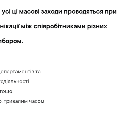
усі ці масові заходи проводяться при
нікації між співробітниками різних
вибором.
департаментів та
тєдіяльності
 тощо.
тю, тривалим часом