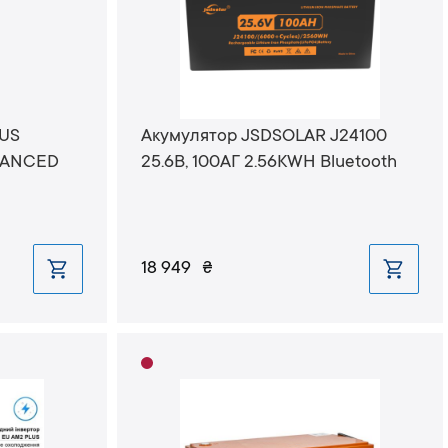
VUS
Акумулятор JSDSOLAR J24100
NHANCED
25.6В, 100АГ 2.56KWH Bluetooth
18 949
₴