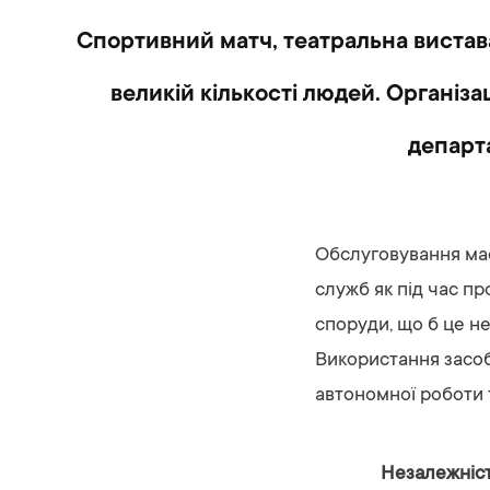
Спортивний матч, театральна вистава
великій кількості людей. Організа
департа
Обслуговування мас
служб як під час пр
споруди, що б це н
Використання засоб
автономної роботи 
Незалежніст