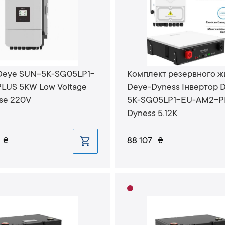
 Deye SUN-5K-SG05LP1-
Комплект резервного ж
LUS 5KW Low Voltage
Deye-Dyness Інвертор 
ase 220V
5K-SG05LP1-EU-AM2-PL
Dyness 5.12K
₴
88 107
₴