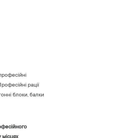
 професійні
Професійні рації
тонні блоки, балки
офесійного
 місцях