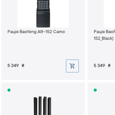
Рація Baofeng AR-152 Camo
Рація Baof
152_Black)
5 349
₴
5 349
₴