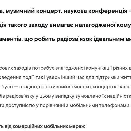
, музичний концерт, наукова конференція - 
ція такого заходу вимагає налагодженої кому
ментів, що робить радіозв’язок ідеальним 
ових заходів потребує злагодженої комунікації різних 
оведення події, так і увесь інший час для підтримки жит
е було — стадіон, спортивний комплекс, концертна зала
ів радіозв'язку у цьому випадку зумовлено їх надійніс
та доступністю у порівнянні з мобільними телефонами.
ь від комерційних мобільних мереж