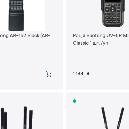
eng AR-152 Black (AR-
Рація Baofeng UV-5R MI
Classic 1 шт. /уп
1 188
₴