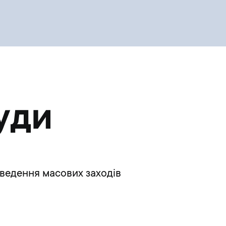
уди
роведення масових заходів