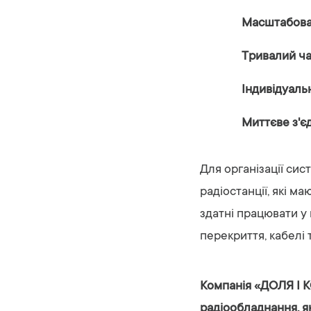
Масштабован
Тривалий ча
Індивідуальн
Миттєве з'єд
Для організації сис
радіостанції, які м
здатні працювати у 
перекриття, кабелі 
Компанія «ДОЛЯ І К
радіообладнання, я