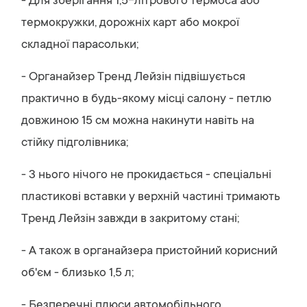
- Для зберігання 1,5-літрового термоса або
термокружки, дорожніх карт або мокрої
складної парасольки;
- Органайзер Тренд Лейзін підвішується
практично в будь-якому місці салону - петлю
довжиною 15 см можна накинути навіть на
стійку підголівника;
- З нього нічого не прокидається - спеціальні
пластикові вставки у верхній частині тримають
Тренд Лейзін завжди в закритому стані;
- А також в органайзера пристойний корисний
об'єм - близько 1,5 л;
- Безперечні плюси автомобільного