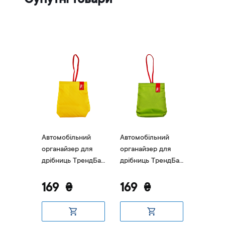
Супутні товари
ьний
Автомобільний
Автомобільний
Автомоб
 для
органайзер для
органайзер для
органай
ТрендБай
дрібниць ТрендБай
дрібниць ТрендБай
дрібниц
н
1035 Лейзін
1035 Лейзін
1035 Ле
жовтий
зелений
помара
169
₴
169
₴
169