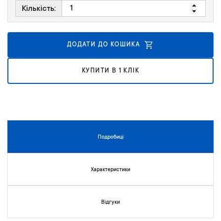
к
Кількість:
у
г
а
ДОДАТИ ДО КОШИКА
л
е
р
КУПИТИ В 1 КЛІК
е
ї
з
о
б
р
Подробиці
а
ж
е
Характеристики
н
ь
Відгуки