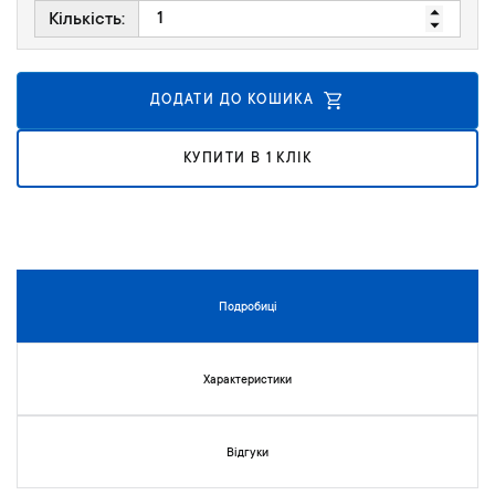
к
Кількість:
у
г
а
ДОДАТИ ДО КОШИКА
л
е
р
КУПИТИ В 1 КЛІК
е
ї
з
о
б
р
Подробиці
а
ж
е
Характеристики
н
ь
Відгуки