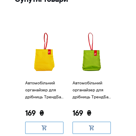
Супутні товари
ьний
Автомобільний
Автомобільний
Автомоб
 для
органайзер для
органайзер для
органай
ТрендБай
дрібниць ТрендБай
дрібниць ТрендБай
дрібниц
н
1035 Лейзін
1035 Лейзін
1035 Ле
жовтий
зелений
169
₴
169
₴
169