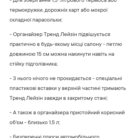
- Для зберігання 1,5-літрового термоса або
термокружки, дорожніх карт або мокрої
складної парасольки;
- Органайзер Тренд Лейзін підвішується
практично в будь-якому місці салону - петлю
довжиною 15 см можна накинути навіть на
стійку підголівника;
- З нього нічого не прокидається - спеціальні
пластикові вставки у верхній частині тримають
Тренд Лейзін завжди в закритому стані;
- А також в органайзера пристойний корисний
об'єм - близько 1,5 л;
- Безперечні плюси автомобільного