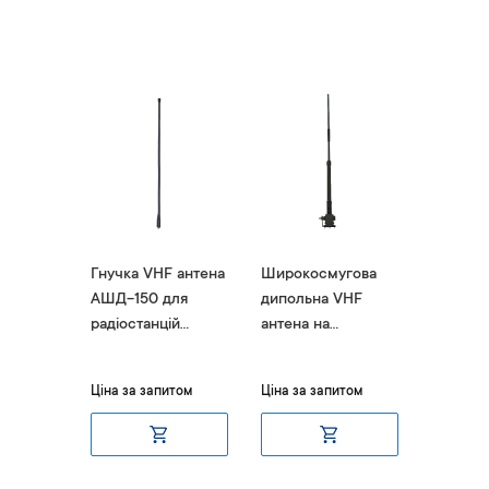
 Agent-
Гнучка VHF антена
Широкосмугова
Антена 
АШД-150 для
дипольна VHF
штирьо
радіостанцій
антена на
Agent-
Motorola
демпферній
основі Agent-403V
итом
Ціна за запитом
Ціна за запитом
Ціна за 