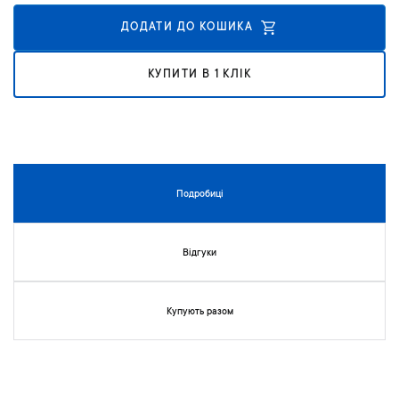
к
у
ДОДАТИ ДО КОШИКА
г
а
КУПИТИ В 1 КЛІК
л
е
р
е
ї
з
о
Подробиці
б
р
а
Відгуки
ж
е
н
Купують разом
ь