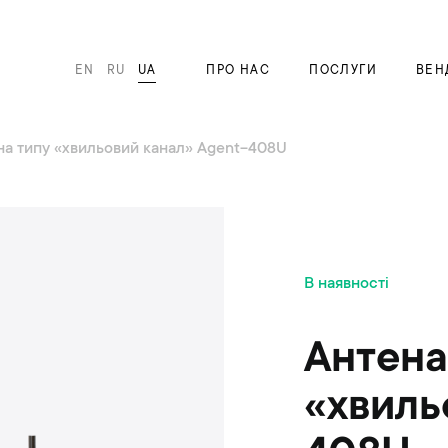
EN
RU
UA
ПРО НАС
ПОСЛУГИ
ВЕН
на типу «хвильовий канал» Agent-408U
П
В наявності
е
р
е
Антена
й
т
«хвиль
и
д