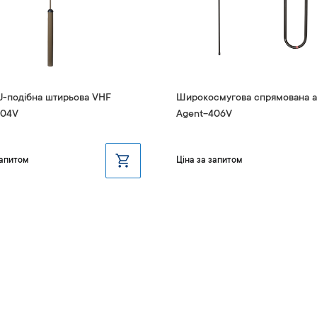
J-подібна штирьова VHF
Широкосмугова спрямована а
404V
Agent-406V
запитом
Ціна за запитом