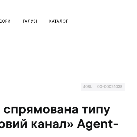
Моя корзина
ДОРИ
ГАЛУЗІ
КАТАЛОГ
408U
00-00026038
 спрямована типу
овий канал» Agent-