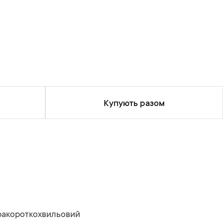
Купують разом
акороткохвильовий