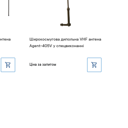
нтена
Широкосмугова дипольна VHF антена
Антена
Agent-405V у спецвиконанні
Agent
Ціна за запитом
Ціна з