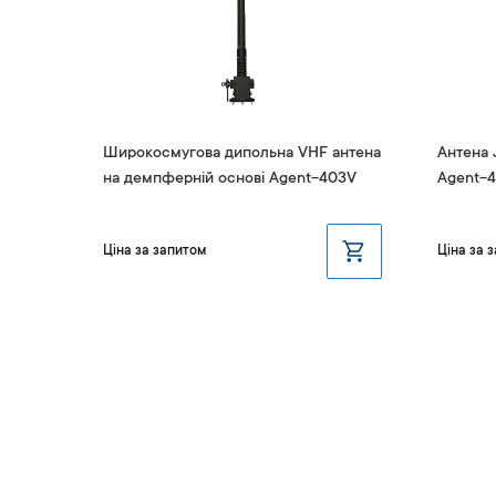
я
Широкосмугова дипольна VHF антена
Антена 
на демпферній основі Agent-403V
Agent-
Ціна за запитом
Ціна за 