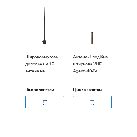
 антена
Широкосмугова
Антена J-подібна
Широко
ля
дипольна VHF
штирьова VHF
спрямов
ій
антена на
Agent-404V
Agent-
демпферній
основі Agent-403V
итом
Ціна за запитом
Ціна за запитом
Ціна за 