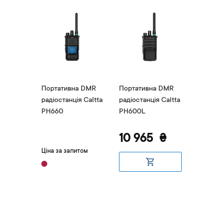
а DMR
Портативна DMR
Портативна DMR
Портат
я Caltta
радіостанція Caltta
радіостанція Caltta
радіоста
PH660
PH600L
DH500
10 965
₴
10 0
итом
Ціна за запитом