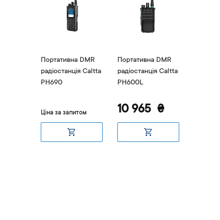
а DMR
Портативна DMR
Портативна DMR
Портат
я Caltta
радіостанція Caltta
радіостанція Caltta
радіоста
PH690
PH600L
PH660
10 965
₴
Ціна за запитом
итом
Ціна за 