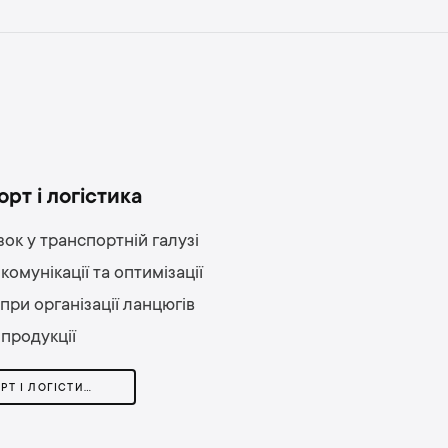
рт і логістика
зок у транспортній галузі
 комунікації та оптимізації
при організації ланцюгів
продукції
ТРАНСПОРТ І ЛОГІСТИКА