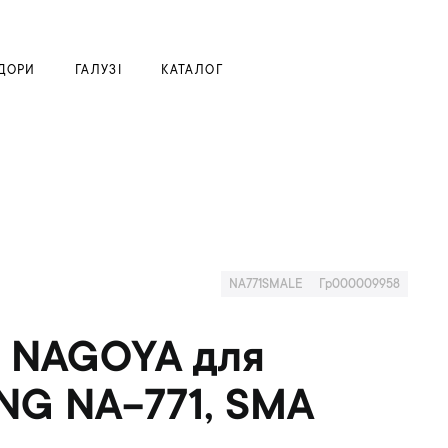
Моя корзина
ДОРИ
ГАЛУЗІ
КАТАЛОГ
NA771SMALE
Гр000009958
а NAGOYA для
NG NA-771, SMA