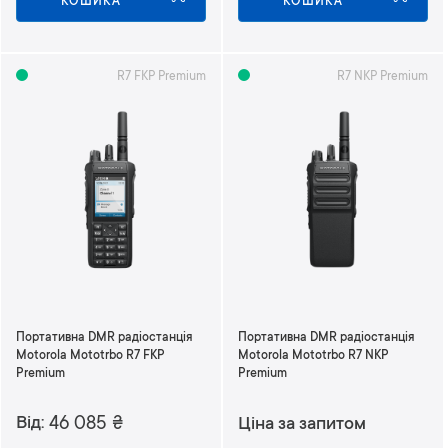
КОШИКА
КОШИКА
н
я
R7 FKP Premium
R7 NKP Premium
Портативна DMR радіостанція
Портативна DMR радіостанція
Motorola Mototrbo R7 FKP
Motorola Mototrbo R7 NKP
Premium
Premium
Від
46 085
₴
Ціна за запитом