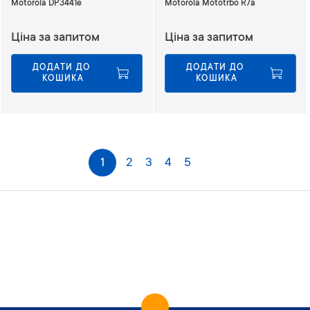
Motorola DP3441e
Motorola Mototrbo R7a
Ціна за запитом
Ціна за запитом
ДОДАТИ ДО 
ДОДАТИ ДО 
КОШИКА
КОШИКА
С
1
2
3
4
5
Наступне
т
о
р
і
н
к
а