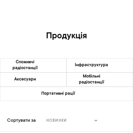
Продукція
Споживчі
Інфраструктура
радіостанції
Мобільні
Аксесуари
радіостанції
Портативні рації
Сортувати за
С
о