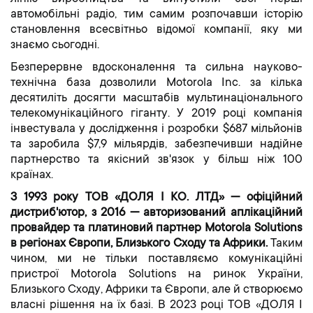
автомобільні радіо, тим самим розпочавши історію
становлення всесвітньо відомої компанії, яку ми
знаємо сьогодні.
Безперервне вдосконалення та сильна науково-
технічна база дозволили Motorola Inc. за кілька
десятиліть досягти масштабів мультинаціонального
телекомунікаційного гіганту. У 2019 році компанія
інвестувала у дослідження і розробки $687 мільйонів
та заробила $7,9 мільярдів, забезпечивши надійне
партнерство та якісний зв'язок у більш ніж 100
країнах.
З 1993 року ТОВ «ДОЛЯ І КО. ЛТД» — офіційний
дистриб'ютор, з 2016 — авторизований аплікаційний
провайдер та платиновий партнер Motorola Solutions
в регіонах Європи, Близького Сходу та Африки.
Таким
чином, ми не тільки поставляємо комунікаційні
пристрої Motorola Solutions на ринок України,
Близького Сходу, Африки та Європи, але й створюємо
власні рішення на їх базі. В 2023 році ТОВ «ДОЛЯ І