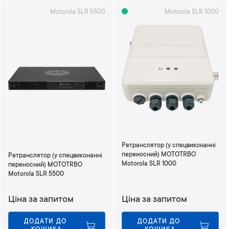
р
Motorola SLR 5500
Motorola SLR 1000
т
у
в
а
т
и
у
п
о
р
я
д
к
Ретранслятор (у спецвиконанні
у
переносний) MOTOTRBO
Ретранслятор (у спецвиконанні
з
Motorola SLR 1000
переносний) MOTOTRBO
Motorola SLR 5500
м
е
н
Ціна за запитом
Ціна за запитом
ш
е
ДОДАТИ ДО 
ДОДАТИ ДО 
н