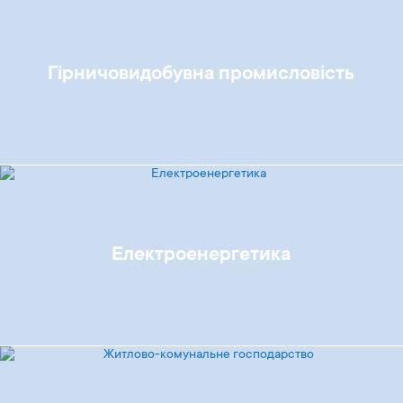
Гірничовидобувна промисловість
Електроенергетика