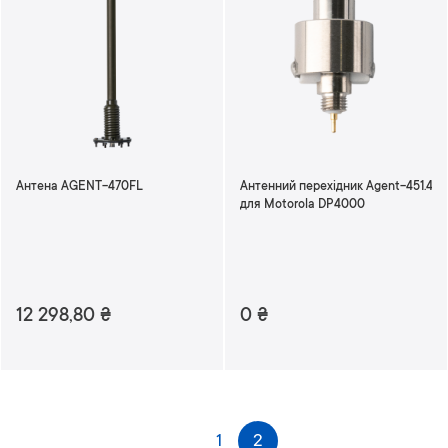
Антена AGENT-470FL
Антенний перехідник Agent-451.4
для Motorola DP4000
12 298,80
₴
0
₴
С
1
2