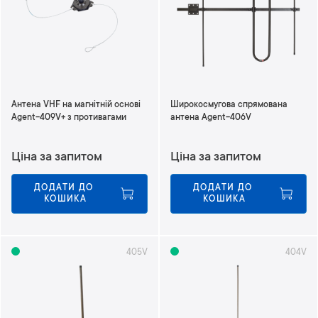
и
у
п
о
р
я
д
Антена VHF на магнітній основі
Широкосмугова спрямована
к
Agent-409V+ з противагами
антена Agent-406V
у
з
Ціна за запитом
Ціна за запитом
м
е
н
ДОДАТИ ДО 
ДОДАТИ ДО 
КОШИКА
КОШИКА
ш
е
н
н
405V
404V
я