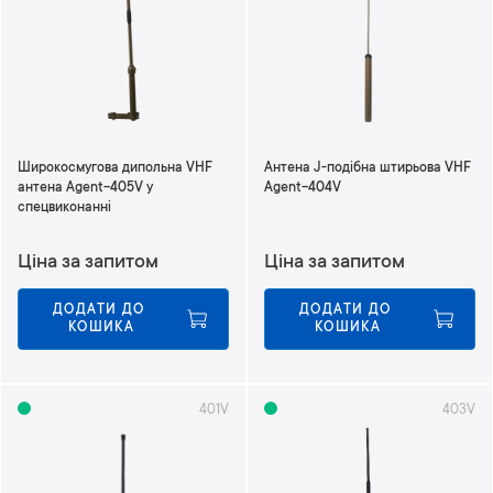
Широкосмугова дипольна VHF
Антена J-подібна штирьова VHF
антена Agent-405V у
Agent-404V
спецвиконанні
Ціна за запитом
Ціна за запитом
ДОДАТИ ДО 
ДОДАТИ ДО 
КОШИКА
КОШИКА
401V
403V