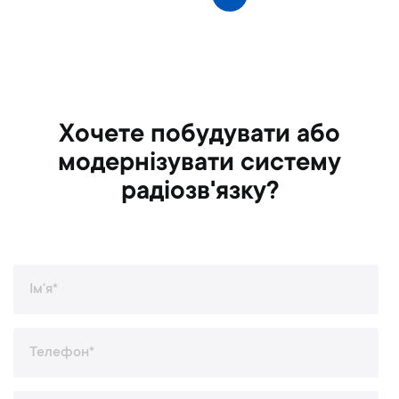
Попереднє
т
о
р
і
н
к
а
Хочете побудувати або
модернізувати систему
радіозв'язку?