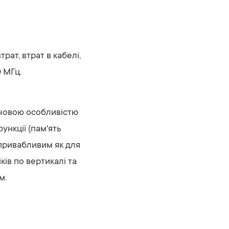
рат, втрат в кабелі,
0 МГц.
ючовою особливістю
ункції (пам'ять
 привабливим як для
ів по вертикалі та
м.