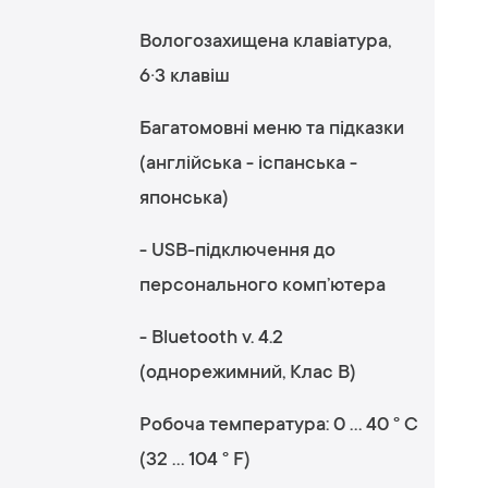
Вологозахищена клавіатура,
6·3 клавіш
Багатомовні меню та підказки
(англійська - іспанська -
японська)
- USB-підключення до
персонального комп’ютера
- Bluetooth v. 4.2
(однорежимний, Клас B)
Робоча температура: 0 ... 40 ° C
(32 ... 104 ° F)