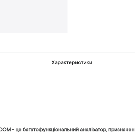
н
ь
Характеристики
OOM - це багатофункціональний аналізатор, призначени