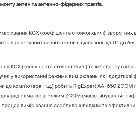
монту антен та антенно-фідерних трактів.
ірювання КСХ (коефіцієнта стоячої хвилі), зворотних вт
етрів реактивних навантажень в діапазоні від 0.1 до 65
ння КСХ (коефіцієнта стоячої хвилі) та імпедансу є кл
ручні у використанні режими вимірювань, як і додаткові ф
ня до комп'ютера і т.д.) робить RigExpert AA-650 ZOOM
і для радіоаматорів. Режим ZOOM (масштабування графік
ь процес вимірювання особливо швидким та ефективни