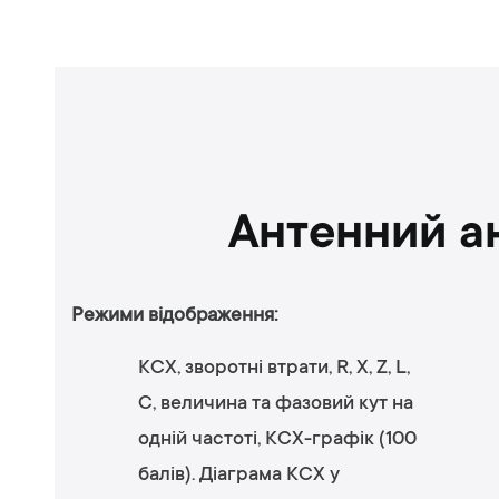
Антенний а
Режими відображення:
КСХ, зворотні втрати, R, X, Z, L,
C, величина та фазовий кут на
одній частоті, КСХ-графік (100
балів). Діаграма КСХ у