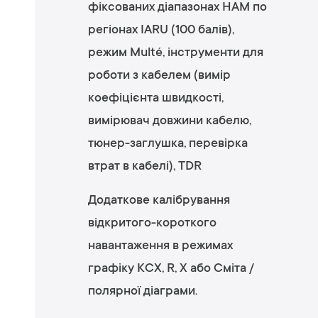
фіксованих діапазонах HAM по
регіонах IARU (100 балів),
режим Multé, інструменти для
роботи з кабелем (вимір
коефіцієнта швидкості,
вимірювач довжини кабелю,
тюнер-заглушка, перевірка
втрат в кабелі), TDR
Додаткове калібрування
відкритого-короткого
навантаження в режимах
графіку КСХ, R, X або Сміта /
полярної діаграми.