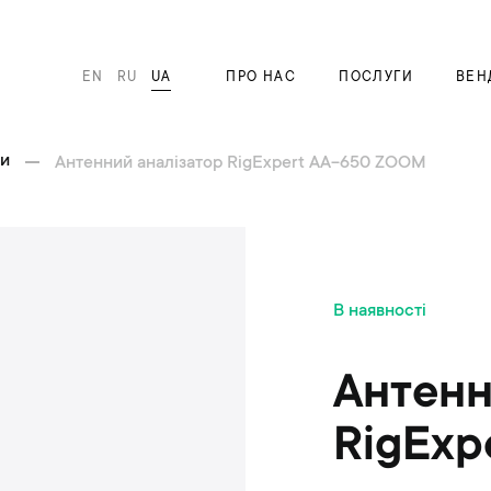
EN
RU
UA
ПРО НАС
ПОСЛУГИ
ВЕН
ри
Антенний аналізатор RigExpert AA-650 ZOOM
П
В наявності
е
р
е
Антенн
й
т
RigExp
и
д