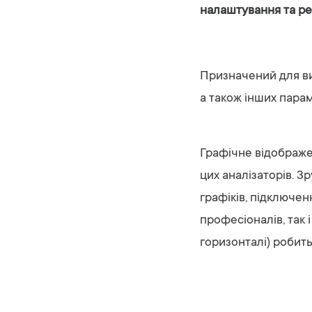
налаштування та ре
Призначений для вим
а також інших парам
Графічне відображе
цих аналізаторів. З
графіків, підключен
професіоналів, так 
горизонталі) робит