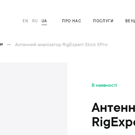
EN
RU
UA
ПРО НАС
ПОСЛУГИ
ВЕН
ри
Антенний аналізатор RigExpert Stick XPro
П
В наявності
е
р
е
Антенн
й
т
RigExpe
и
д