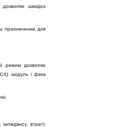
м дозволяє швидко
им призначений для
Цей режим дозволяє
КСХ), модуль і фаза
мі.
імпедансу, втрат):