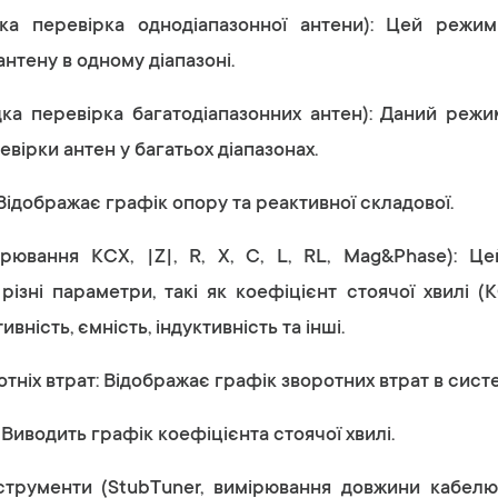
а перевірка однодіапазонної антени): Цей режи
антену в одному діапазоні.
дка перевірка багатодіапазонних антен): Даний реж
вірки антен у багатьох діапазонах.
 Відображає графік опору та реактивної складової.
мірювання КСХ, |Z|, R, X, C, L, RL, Mag&Phase): 
різні параметри, такі як коефіцієнт стоячої хвилі (
ивність, ємність, індуктивність та інші.
тніх втрат: Відображає графік зворотних втрат в систе
 Виводить графік коефіцієнта стоячої хвилі.
струменти (StubTuner, вимірювання довжини кабелю, 