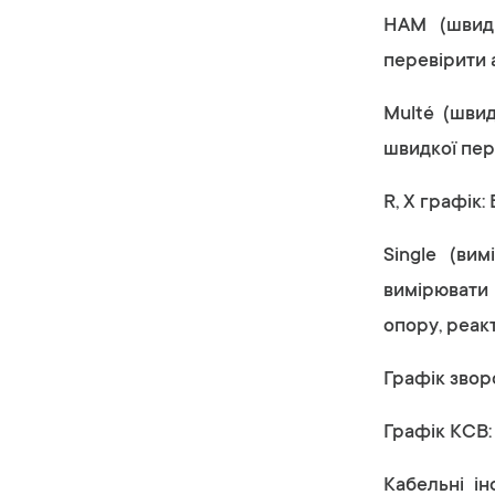
HAM (швидк
перевірити 
Multé (шви
швидкої пере
R, X графік:
Single (ви
вимірювати 
опору, реакт
Графік зворо
Графік КСВ:
Кабельні ін