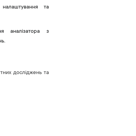
 налаштування та
ня аналізатора з
ь.
ітних досліджень та