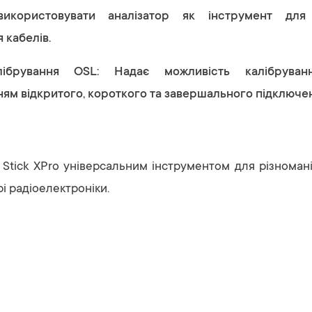
використовувати аналізатор як інструмент для
 кабелів.
ібрування OSL: Надає можливість калібруван
ям відкритого, короткого та завершального підключен
Stick XPro універсальним інструментом для різноман
і радіоелектроніки.