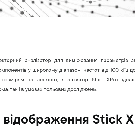
екторний аналізатор для вимірювання параметрів анте
компонентів у широкому діапазоні частот від 100 кГц д
розмірам та легкості, аналізатор Stick XPro ідеа
ма, так і в умовах польових досліджень.
відображення Stick X