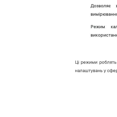
Дозволяє 
вимірювання
Режим кал
використанн
Ці режими роблять 
налаштувань у сфер