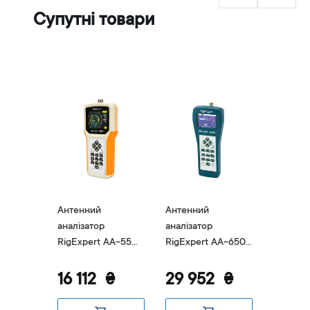
Супутні товари
Антенний
Антенний
Антенн
аналізатор
аналізатор
аналіза
AA-35
RigExpert AA-55
RigExpert AA-650
RigExper
ZOOM
ZOOM
500
₴
16 112
₴
29 952
₴
16 9