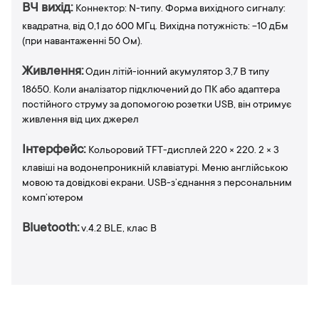
ВЧ вихід:
Коннектор: N-типу. Форма вихідного сигналу:
квадратна, від 0,1 до 600 МГц. Вихідна потужність: -10 дБм
(при навантаженні 50 Ом).
Живлення:
Один літій-іонний акумулятор 3,7 В типу
18650. Коли аналізатор підключений до ПК або адаптера
постійного струму за допомогою розетки USB, він отримує
живлення від цих джерел
Інтерфейс:
Кольоровий TFT-дисплей 220 × 220. 2 × 3
клавіші на водонепроникній клавіатурі. Меню англійською
мовою та довідкові екрани. USB-з’єднання з персональним
комп’ютером
Bluetooth:
v.4.2 BLE, клас B