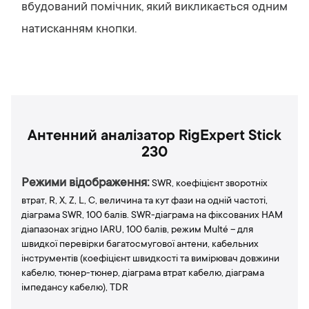
вбудований помічник, який викликається одним
натисканням кнопки.
Антенний аналізатор RigExpert Stick
230
Режими відображення:
SWR, коефіцієнт зворотніх
втрат, R, X, Z, L, C, величина та кут фази на одній частоті,
діаграма SWR, 100 балів. SWR-діаграма на фіксованих НАМ
діапазонах згідно IARU, 100 балів, режим Multé – для
швидкої перевірки багатосмугової антени, кабельних
інструментів (коефіцієнт швидкості та вимірювач довжини
кабелю, тюнер-тюнер, діаграма втрат кабелю, діаграма
імпедансу кабелю), TDR